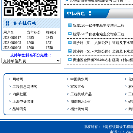
2000定额塔吊砼基础是否可以计费？ ...
上海市松江区工业区SJC10024单元09
变压器
[采购中]
上海市宝山区南大消防站项目
消防泵
[采购中]
上海市普陀区宜川路330、350号、
消防器材
[采购中]
新潭220千伏变电站主变增容工程
油漆涂料
[采购中]
用户名
当年积分
总积分
新潭220千伏变电站主变增容工程
复合木地板
[采购中]
JD3-000117
2285
2345
JD3-000105
管材管件
[采购中]
1500
1531
川沙路（S1－六陈公路）道路及下水道.
JD3-000108
1500
1750
石材木材
[采购中]
川沙路（S1－六陈公路）道路及下水道.
支持单位(排名不分先后)：
电线电缆
[采购中]
青浦区金泽镇2014年农村桥梁（村内桥.
内外墙装饰材料
[采购中]
变配电
[采购中]
网材网
中国防水网
化
火灾自动报警系统
[采购中]
工程信息网博客
家装五金
石
给排水系统
[采购中]
内蒙社区
工程机械产品
工
消防水泵接合器
[采购中]
上海申捷管业
湖南防水公司
硅
防雷接地
[采购中]
品珅商务
福州装饰网
鹤
供水设备
[采购中]
外墙装饰
[采购中]
油漆涂料
[采购中]
版权所有：上海标锭建设工程服务
8
[采购中]
电话：021-5459