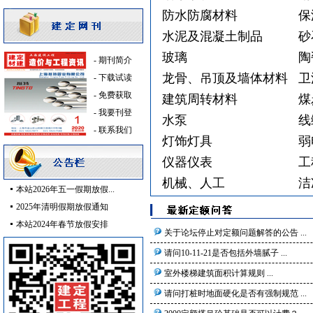
上海市临港韬链、港象分布式光伏发电
上海挺特管业有限公司
消防稳压泵
[采购中]
防水防腐材料
保
上海临港云慧经济发展有限公司临港科技
低压配电柜
[采购中]
水泥及混凝土制品
砂
上海市宝山区祁连基地A1地块（保障
改型剂等
[采购中]
玻璃
陶
-
期刊简介
上海金山区金山卫镇星火村为民综合服
变配电
[采购中]
龙骨、吊顶及墙体材料
卫
-
下载试读
上海市青浦区西虹桥联涞路09-15地块
管材管件
[采购中]
-
免费获取
建筑周转材料
上海市金桥集团金鼎天地体验中心数字
煤
石材木材
[采购中]
-
我要刊登
微创神通医疗科技（上海）有限公司上海
PVC窗帘
[采购中]
水泵
线
-
联系我们
上海市奉贤区上海化工区公安分局目华
防排烟通风系统
[采购中]
灯饰灯具
弱
上海政法学院学校交通科及物业临时用
电线电缆
[采购中]
仪器仪表
工
上海市宝山区金茂双语学校(北区)项目
防雷接地
[采购中]
机械、人工
洁
上海市浦东新区唐镇PDP0-0403单元W
变配电
[采购中]
本站2026年五一假期放假...
上海市徐汇区漕河泾街道292街坊商办
消防产品
[采购中]
2025年清明假期放假通知
上海师范大学徐汇校区拓展工程(一期)
及各种防火器材
[采购中]
本站2024年春节放假安排
关于论坛停止对定额问题解答的公告 ...
上海市浦东新区周浦镇关岳西路(周康路
稳压泵
[采购中]
请问10-11-21是否包括外墙腻子 ...
上海健康医学院南苑校区扩建工程（上
电梯
[采购中]
上海市青浦区华南路(芦蔡北路-嘉松中
室外楼梯建筑面积计算规则 ...
防雷接地
[采购中]
上海市浦东新区康桥工业区东区PDP0-14
防火阀
[采购中]
请问打桩时地面硬化是否有强制规范 ...
上海市松江区泗泾镇SJSB0003单元03
日光灯
[采购中]