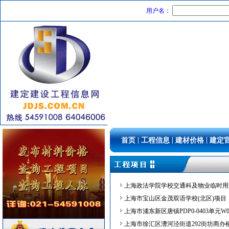
上海市青浦区赵巷镇市西软件园F6-0
电梯
[采购中]
用户名：
上海市奉贤区奉贤新城12单元02A-0
防雷接地
[采购中]
上海市公惠医院医疗过渡用房项目（上
防火阀
[采购中]
上海永青环保新材料有限公司新建项目
日光灯
[采购中]
上海飞机客户服务有限公司单位租赁房
变压器
[采购中]
上海市闵行区七宝镇九星竖河及横新港(
消防泵
[采购中]
上海市临港韬链、港象分布式光伏发电
消防器材
[采购中]
上海临港云慧经济发展有限公司临港科技
油漆涂料
[采购中]
上海市宝山区祁连基地A1地块（保障
复合木地板
[采购中]
上海金山区金山卫镇星火村为民综合服
管材管件
[采购中]
上海市青浦区西虹桥联涞路09-15地块
石材木材
[采购中]
|
|
|
首页
工程信息
建材价格
建定
上海市金桥集团金鼎天地体验中心数字
电线电缆
[采购中]
微创神通医疗科技（上海）有限公司上海
内外墙装饰材料
[采购中]
上海市奉贤区上海化工区公安分局目华
变配电
[采购中]
上海政法学院学校交通科及物业临时用
火灾自动报警系统
[采购中]
上海市宝山区金茂双语学校(北区)项目
给排水系统
[采购中]
上海市浦东新区唐镇PDP0-0403单元W
消防水泵接合器
[采购中]
上海市徐汇区漕河泾街道292街坊商办
宏源防水科技集团有限公司
防雷接地
[采购中]