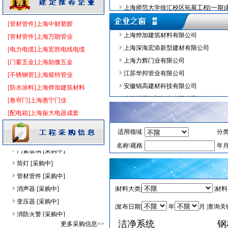
上海师范大学徐汇校区拓展工程(一期)
上海东方雨虹防水技术有限责任公司
供水设备
[采购中]
上海市浦东新区周浦镇关岳西路(周康路
泰山石膏（南通）有限公司
外墙装饰
[采购中]
[管材管件]上海中财塑胶
上海健康医学院南苑校区扩建工程（上
上海烨加建筑材料有限公司
油漆涂料
[采购中]
[管材管件]上海万朗管业
上海市青浦区华南路(芦蔡北路-嘉松中
上海深海宏添新型建材有限公司
8
[采购中]
[电力电缆]上海宏胜电线电缆
上海市浦东新区康桥工业区东区PDP0-14
上海力辉门业有限公司
仪器仪表
[采购中]
[门窗五金]上海励傲五金
上海市松江区泗泾镇SJSB0003单元03
江苏华邦管业有限公司
二头隔栅射灯
[采购中]
[不锈钢管]上海挺特管业
上海市松江区工业区SJC10024单元09
安徽锦高建材科技有限公司
阀门组件
[采购中]
[防水涂料]上海烨加建筑材料
上海市宝山区南大消防站项目
上海沪工阀门制造有限公司
门窗玻璃
[采购中]
[卷帘门]上海惠宁门业
上海市普陀区宜川路330、350号、
上海挺特管业有限公司
阀门
[采购中]
[配电箱]上海振大电器成套
上海市杨浦区控江医院医技综合楼新建
宏源防水科技集团有限公司
空调设备
[采购中]
适用领域
分
上海市浦东新区惠南镇东南社区07-0
上海东方雨虹防水技术有限责任公司
照明灯具
[采购中]
名称\规格
年
复旦大学张江复旦国际创新中心生活组
泰山石膏（南通）有限公司
门窗玻璃
[采购中]
上海市青浦区赵巷镇市西软件园F6-0
上海烨加建筑材料有限公司
筒灯
[采购中]
上海市奉贤区奉贤新城12单元02A-0
上海深海宏添新型建材有限公司
管材管件
[采购中]
上海市公惠医院医疗过渡用房项目（上
上海力辉门业有限公司
消声器
[采购中]
|材料大类|
|材料
上海永青环保新材料有限公司新建项目
江苏华邦管业有限公司
变压器
[采购中]
|发布日期|
年
月 |查询关
上海飞机客户服务有限公司单位租赁房
安徽锦高建材科技有限公司
消防火警
[采购中]
洁净系统
上海市闵行区七宝镇九星竖河及横新港(
钢
上海沪工阀门制造有限公司
书桌家具景观绿化
更多采购信息>>
[采购中]