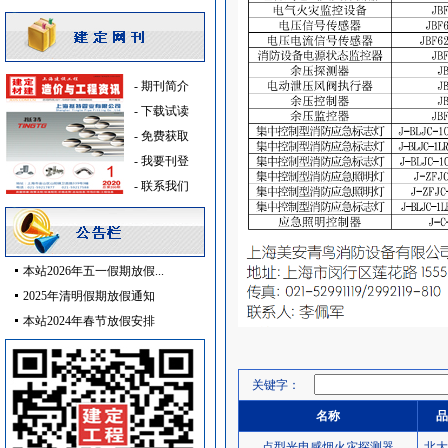
仪器仪表
[采购中]
供水设备
[采购中]
卫生洁具
[采购中]
防雷接地
[采购中]
-
期刊简介
低压电器
[采购中]
-
下载试读
变配电
[采购中]
-
免费获取
墙地面砖
[采购中]
-
我要刊登
防雷接地
[采购中]
-
联系我们
阀门
[采购中]
水泵
[采购中]
吸顶灯
[采购中]
本站2026年五一假期放假...
消防稳压泵
[采购中]
2025年清明假期放假通知
消防泵
[采购中]
本站2024年春节放假安排
安全防范
[采购中]
照明器材
[采购中]
墙地面砖
[采购中]
关键字：
PVC窗帘
[采购中]
名称
品
稳压泵
[采购中]
点型光电感烟火灾探测器
北大