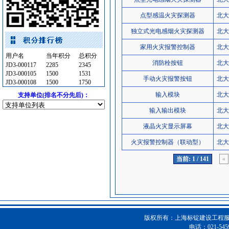
室内装修
[采购中]
点型感温火灾探测器
北大
玻璃幕墙
[采购中]
电梯工程
[采购中]
独立式光电感烟火灾探测器
北大
室内给排水
[采购中]
家用火灾报警控制器
北大
变压器
[采购中]
用户名
当年积分
总积分
消防栓按钮
北大
JD3-000117
2285
2345
筒灯
[采购中]
JD3-000105
1500
1531
手动火灾报警按钮
北大
消防水泵接合器
[采购中]
JD3-000108
1500
1750
插座开关酒店设备
[采购中]
输入模块
北大
支持单位(排名不分先后)：
消防火警
[采购中]
输入输出模块
北大
防雷接地
[采购中]
液晶火灾显示屏幕
北大
光源灯具
[采购中]
火灾报警控制器（联动型）
北大
光源灯具
[采购中]
吸顶灯
[采购中]
当前: 1 / 141
«
陶瓷制品
[采购中]
及各种防火器材
[采购中]
卫生洁具
[采购中]
照明灯具
[采购中]
版权所有：上海标锭建设工程服务
防雷接地
[采购中]
电话：021-5459