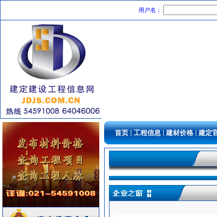
照明器材
[采购中]
用户名：
墙地面砖
[采购中]
PVC窗帘
[采购中]
稳压泵
[采购中]
室内装修
[采购中]
玻璃幕墙
[采购中]
电梯工程
[采购中]
室内给排水
[采购中]
变压器
[采购中]
筒灯
[采购中]
消防水泵接合器
[采购中]
|
|
|
首页
工程信息
建材价格
建定
插座开关酒店设备
[采购中]
消防火警
[采购中]
防雷接地
[采购中]
光源灯具
[采购中]
光源灯具
[采购中]
吸顶灯
[采购中]
陶瓷制品
[采购中]