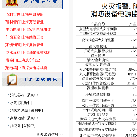
及各种防火器材
[采购中]
卫生洁具
[采购中]
[管材管件]上海中财塑胶
照明灯具
[采购中]
[管材管件]上海万朗管业
防雷接地
[采购中]
[电力电缆]上海宏胜电线电缆
高压电器
[采购中]
[门窗五金]上海励傲五金
防雷接地
[采购中]
[不锈钢管]上海挺特管业
外墙装饰
[采购中]
[防水涂料]上海烨加建筑材料
滤毒式排风
[采购中]
[卷帘门]上海惠宁门业
电线电缆
[采购中]
[配电箱]上海振大电器成套
开关插座
[采购中]
电器开关
[采购中]
防水防腐
[采购中]
消防器材
[采购中]
水泥
[采购中]
消火栓系统
[采购中]
高级地砖
[采购中]
消防泵
[采购中]
吸顶灯
[采购中]
更多采购信息>>