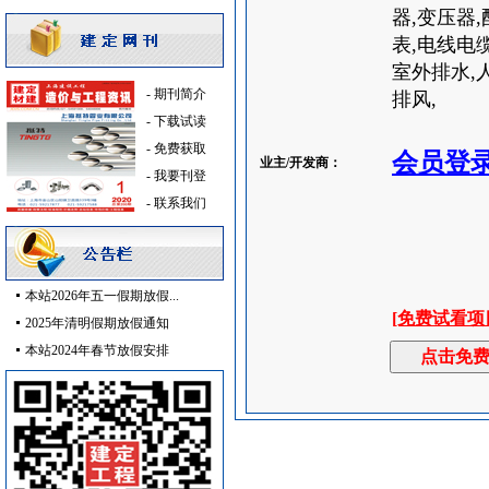
吸顶灯
[采购中]
器,变压器,
日光灯
[采购中]
表,电线电
消防稳压泵
[采购中]
室外排水,
光源灯具
[采购中]
-
期刊简介
排风,
油漆涂料
[采购中]
-
下载试读
光源灯具
[采购中]
-
免费获取
会员登
业主/开发商：
胡桃木
[采购中]
-
我要刊登
室内给排水
[采购中]
-
联系我们
交通标识牌
[采购中]
变配电
[采购中]
给排水阀门
[采购中]
本站2026年五一假期放假...
给排水管件
[采购中]
[免费试看项
2025年清明假期放假通知
光源灯具
[采购中]
本站2024年春节放假安排
外墙装饰
[采购中]
变频给水设备
[采购中]
室内装修
[采购中]
筒灯
[采购中]
水泵
[采购中]