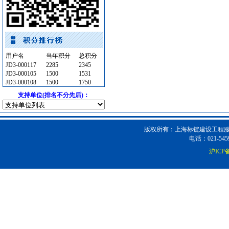
供水设备
[采购中]
及各种防火器材
[采购中]
消防稳压泵
[采购中]
仪器仪表
[采购中]
用户名
当年积分
总积分
内外墙装饰材料
[采购中]
JD3-000117
2285
2345
仪器仪表
[采购中]
JD3-000105
1500
1531
防静电地板
[采购中]
JD3-000108
1500
1750
矿粉
[采购中]
支持单位(排名不分先后)：
低压电器
[采购中]
门窗玻璃
[采购中]
版权所有：上海标锭建设工程服务
卫生洁具
[采购中]
电话：021-5459
吸顶灯
[采购中]
沪ICP备
照明灯具
[采购中]
门窗玻璃
[采购中]
门窗玻璃
[采购中]
光源灯具
[采购中]
石英灯
[采购中]
灯盘
[采购中]