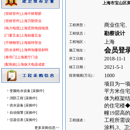
门窗玻璃
[采购中]
上海市宝山区美
光源灯具
[采购中]
[管材管件]上海中财塑胶
石英灯
[采购中]
[管材管件]上海万朗管业
灯盘
[采购中]
商业住宅
工程类型：
[电力电缆]上海宏胜电线电缆
火灾自动报警系统
[采购中]
勘察设计
工程状态：
[门窗五金]上海励傲五金
吸顶灯
[采购中]
上海
工程地区：
[不锈钢管]上海挺特管业
供水设备
[采购中]
会员登
[防水涂料]上海烨加建筑材料
施工地址：
变配电
[采购中]
[卷帘门]上海惠宁门业
2018-11-1
开工日期：
石英灯
[采购中]
[配电箱]上海振大电器成套
2021-5-1
室外排水
[采购中]
竣工日期：
防火阀
[采购中]
1000
投资规模(万元)：
胡桃木
[采购中]
项目为一项占
变频给水设备
[采购中]
平方米住宅
消防工程
[采购中]
体为框架结
供水设备
[采购中]
的住宅楼◆
自动报警
[采购中]
幢19层高
仪器仪表
[采购中]
工程所需设
工程描述：
防雷接地
[采购中]
涂料,3、
更多采购信息>>