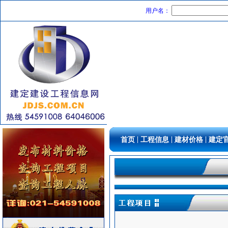
变频给水设备
[采购中]
用户名：
室内装修
[采购中]
筒灯
[采购中]
水泵
[采购中]
供水设备
[采购中]
及各种防火器材
[采购中]
消防稳压泵
[采购中]
仪器仪表
[采购中]
内外墙装饰材料
[采购中]
仪器仪表
[采购中]
防静电地板
[采购中]
|
|
|
首页
工程信息
建材价格
建定
矿粉
[采购中]
低压电器
[采购中]
门窗玻璃
[采购中]
卫生洁具
[采购中]
吸顶灯
[采购中]
照明灯具
[采购中]
门窗玻璃
[采购中]