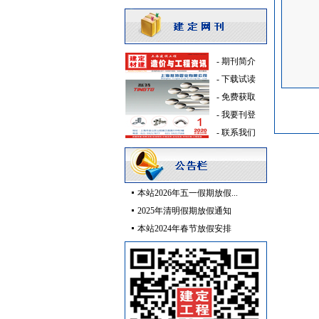
安全防范
[采购中]
供水设备
[采购中]
扶梯
[采购中]
-
期刊简介
高压电器
[采购中]
-
下载试读
电线电缆
[采购中]
-
免费获取
石材木材
[采购中]
-
我要刊登
门窗玻璃
[采购中]
-
联系我们
防雷接地
[采购中]
变配电
[采购中]
PVC窗帘
[采购中]
消防工程
[采购中]
本站2026年五一假期放假...
室内装修
[采购中]
2025年清明假期放假通知
空调设备
[采购中]
本站2024年春节放假安排
消防工程
[采购中]
吸顶灯
[采购中]
给排水管件
[采购中]
油漆涂料
[采购中]
高级地砖
[采购中]