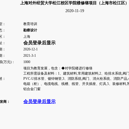
上海对外经贸大学松江校区学院楼修缮项目（上海市松江区）
2020-11-19
型：
教育培训
态：
勘察设计
区：
上海
会员登录后显示
址：
期：
2020-12-1
期：
2021-3-1
模(万元)：
1000
项目为教育发展，包含：◆对学院楼进行修缮
工程所需设备及材料：1、建筑材料,常用建筑材料,2、给排水系统,阀
述：
PVC-U排水管、镀锌钢管,3、消防系统,阀门、消火栓系统、消防产品,
电箱（柜）、电缆电线、线槽、线管、开关插座、灯具,5、装修材料,
铝合金门窗
会员登录后显示
开发商：