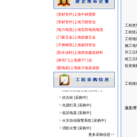
管材管件
[采购中]
变配电
[采购中]
[管材管件]上海中财塑胶
吸顶灯
[采购中]
[管材管件]上海万朗管业
工程类
二头隔栅射灯
[采购中]
[电力电缆]上海宏胜电线电缆
工程状
装饰石材
[采购中]
[门窗五金]上海励傲五金
工程地
防静电地板
[采购中]
[不锈钢管]上海挺特管业
施工地
给排水系统
[采购中]
开工日
[防水涂料]上海烨加建筑材料
门窗玻璃
[采购中]
竣工日
[卷帘门]上海惠宁门业
给排水管件
[采购中]
投资规
[配电箱]上海振大电器成套
内外墙装饰材料
[采购中]
电气管线
[采购中]
工程描
消防水泵接合器
[采购中]
仿古砖
[采购中]
光源灯具
[采购中]
业主/
低压电器
[采购中]
火灾自动报警系统
[采购中]
消防火警
[采购中]
阀门组件室外排水等
[采购中]
更多采购信息>>