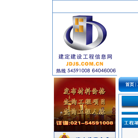
吸顶灯
[采购中]
给排水管件
[采购中]
油漆涂料
[采购中]
高级地砖
[采购中]
门窗玻璃
[采购中]
仿古砖
[采购中]
石英灯
[采购中]
低压电器
[采购中]
石材木材
[采购中]
照明灯具
[采购中]
火灾自动报警系统
[采购中]
|
首页
电气控制开关
[采购中]
给排水管件
[采购中]
扶手护栏
[采购中]
景观绿化
[采购中]
管材管件
[采购中]
外墙装饰
[采购中]
卫生洁具
[采购中]