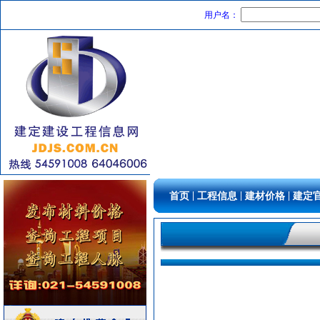
材耐磨砖
[采购中]
用户名：
成品楼梯
[采购中]
供水设备
[采购中]
给排水管件
[采购中]
防火隔热
[采购中]
防雷接地
[采购中]
园林设施
[采购中]
阀门组件
[采购中]
消防水泵接合器
[采购中]
泵
[采购中]
简单装修
[采购中]
|
|
|
首页
工程信息
建材价格
建定
墙地面砖
[采购中]
通风设备
[采购中]
防水防腐
[采购中]
电器开关
[采购中]
复合木地板
[采购中]
给排水管件
[采购中]
水龙头
[采购中]