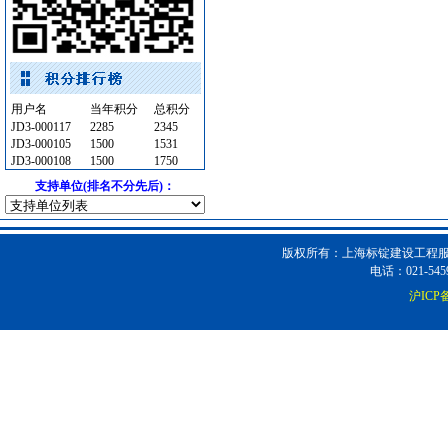
防火隔热
[采购中]
防雷接地
[采购中]
园林设施
[采购中]
阀门组件
[采购中]
用户名
当年积分
总积分
消防水泵接合器
[采购中]
JD3-000117
2285
2345
JD3-000105
1500
1531
泵
[采购中]
JD3-000108
1500
1750
简单装修
[采购中]
支持单位(排名不分先后)：
墙地面砖
[采购中]
通风设备
[采购中]
防水防腐
[采购中]
版权所有：上海标锭建设工程服务
电器开关
[采购中]
电话：021-5459
复合木地板
[采购中]
沪ICP备
给排水管件
[采购中]
水龙头
[采购中]
变配电
[采购中]
隔汽层材料
[采购中]
阀门组件
[采购中]
外墙装饰
[采购中]