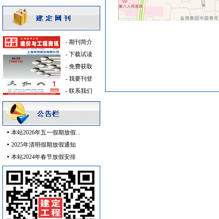
稳压泵
[采购中]
陶瓷制品
[采购中]
消防系统
[采购中]
-
期刊简介
安全防范
[采购中]
-
下载试读
墙地面砖
[采购中]
-
免费获取
仪器仪表
[采购中]
-
我要刊登
墙地面砖
[采购中]
-
联系我们
加气混凝土砌块
[采购中]
仪器仪表电线电缆
[采购中]
变压器
[采购中]
二头隔栅射灯
[采购中]
本站2026年五一假期放假...
变配电
[采购中]
2025年清明假期放假通知
石材木材
[采购中]
本站2024年春节放假安排
胡桃木
[采购中]
材耐磨砖
[采购中]
成品楼梯
[采购中]
供水设备
[采购中]
给排水管件
[采购中]