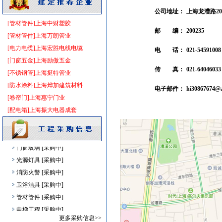
变配电
[采购中]
公司地址：
上海龙漕路20
隔汽层材料
[采购中]
[管材管件]上海中财塑胶
邮 编：
200235
阀门组件
[采购中]
[管材管件]上海万朗管业
外墙装饰
[采购中]
[电力电缆]上海宏胜电线电缆
电 话：
021-54591008
照明器材
[采购中]
[门窗五金]上海励傲五金
传 真：
021-64046033
灯盘
[采购中]
[不锈钢管]上海挺特管业
二头隔栅射灯
[采购中]
[防水涂料]上海烨加建筑材料
电子邮件：
hi30867674@a
消防火警
[采购中]
[卷帘门]上海惠宁门业
消防器材
[采购中]
[配电箱]上海振大电器成套
灰砂砖
[采购中]
照明灯具
[采购中]
门窗玻璃
[采购中]
光源灯具
[采购中]
消防火警
[采购中]
卫浴洁具
[采购中]
管材管件
[采购中]
电梯工程
[采购中]
更多采购信息>>
抛光砖石
[采购中]