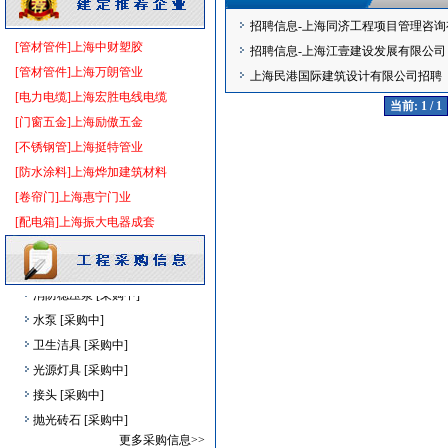
稳压泵
[采购中]
招聘信息-上海同济工程项目管理咨询
电线电缆
[采购中]
[管材管件]上海中财塑胶
招聘信息-上海江壹建设发展有限公司
PVC窗帘
[采购中]
[管材管件]上海万朗管业
上海民港国际建筑设计有限公司招聘
陶瓷块料
[采购中]
[电力电缆]上海宏胜电线电缆
当前: 1 / 1
消防器材
[采购中]
[门窗五金]上海励傲五金
园林设施
[采购中]
[不锈钢管]上海挺特管业
仪器仪表
[采购中]
[防水涂料]上海烨加建筑材料
供水设备
[采购中]
[卷帘门]上海惠宁门业
防水防腐
[采购中]
[配电箱]上海振大电器成套
消防火警
[采购中]
水泥
[采购中]
消防稳压泵
[采购中]
水泵
[采购中]
卫生洁具
[采购中]
光源灯具
[采购中]
接头
[采购中]
抛光砖石
[采购中]
书桌家具景观绿化
[采购中]
更多采购信息>>