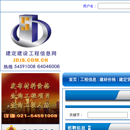
变压器
[采购中]
用户名：
变压器
[采购中]
PVC窗帘
[采购中]
仪器仪表
[采购中]
电线电缆
[采购中]
阀门组件
[采购中]
外墙装饰
[采购中]
铝扣版
[采购中]
灯盘
[采购中]
装饰石材
[采购中]
给排水阀门
[采购中]
|
|
|
首页
工程信息
建材价格
建定
给排水系统
[采购中]
稳压泵
[采购中]
门窗玻璃
[采购中]
空调
[采购中]
消防稳压泵
[采购中]
关键字：
铝扣版
[采购中]
防水防腐
[采购中]