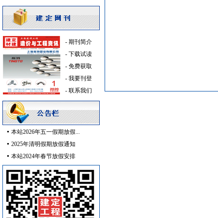
防排烟通风系统
[采购中]
防水防腐
[采购中]
防水防腐
[采购中]
-
期刊简介
仪器仪表
[采购中]
-
下载试读
高级地砖
[采购中]
-
免费获取
防静电地板
[采购中]
-
我要刊登
防雷接地
[采购中]
-
联系我们
变压器
[采购中]
阀门组件室外排水
[采购中]
消防器材
[采购中]
及各种防火器材
[采购中]
本站2026年五一假期放假...
重交沥青
[采购中]
2025年清明假期放假通知
火灾自动报警系统
[采购中]
本站2024年春节放假安排
防静电地板
[采购中]
变压器
[采购中]
变压器
[采购中]
PVC窗帘
[采购中]
仪器仪表
[采购中]