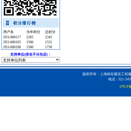
电线电缆
[采购中]
阀门组件
[采购中]
外墙装饰
[采购中]
铝扣版
[采购中]
用户名
当年积分
总积分
灯盘
[采购中]
JD3-000117
2285
2345
装饰石材
[采购中]
JD3-000105
1500
1531
JD3-000108
1500
1750
给排水阀门
[采购中]
支持单位(排名不分先后)：
给排水系统
[采购中]
稳压泵
[采购中]
门窗玻璃
[采购中]
版权所有：上海标锭建设工程服务
空调
[采购中]
电话：021-5459
消防稳压泵
[采购中]
沪ICP备
铝扣版
[采购中]
防水防腐
[采购中]
稳压泵
[采购中]
电线电缆
[采购中]
PVC窗帘
[采购中]
陶瓷块料
[采购中]