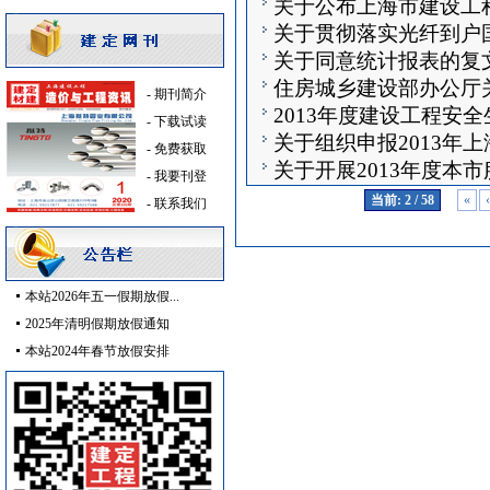
关于公布上海市建设工
知
仿古砖
[采购中]
关于贯彻落实光纤到户
录的通知
室内给排水
[采购中]
关于同意统计报表的复
消防泵
[采购中]
住房城乡建设部办公厅
-
期刊简介
阀门
[采购中]
2013年度建设工程安
有关管理工作的通知
-
下载试读
仪器仪表
[采购中]
关于组织申报2013年
作计划
-
免费获取
高级地砖
[采购中]
关于开展2013年度本
-
我要刊登
仪器仪表
[采购中]
当前: 2 / 58
«
‹
-
联系我们
外墙装饰
[采购中]
防火阀
[采购中]
发电机
[采购中]
防水防腐
[采购中]
本站2026年五一假期放假...
二头隔栅射灯
[采购中]
2025年清明假期放假通知
消防稳压泵
[采购中]
本站2024年春节放假安排
灰砂砖
[采购中]
陶瓷制品
[采购中]
及各种防火器材
[采购中]
铝扣板天花
[采购中]
消防水泵接合器
[采购中]