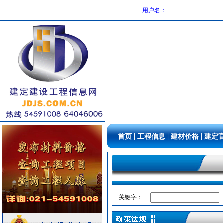
陶瓷制品
[采购中]
用户名：
及各种防火器材
[采购中]
铝扣板天花
[采购中]
消防水泵接合器
[采购中]
消防系统
[采购中]
PVC窗帘
[采购中]
二头隔栅射灯
[采购中]
照明灯具
[采购中]
卫生洁具
[采购中]
消防水泵接合器
[采购中]
仿古砖
[采购中]
|
|
|
首页
工程信息
建材价格
建定
供水设备
[采购中]
暖通系统
[采购中]
墙地面砖
[采购中]
防火隔热
[采购中]
强弱电设施
[采购中]
关键字：
陶瓷制品
[采购中]
装饰石材
[采购中]