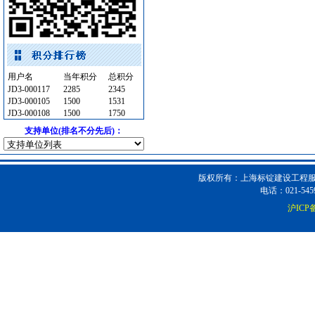
消防系统
[采购中]
PVC窗帘
[采购中]
二头隔栅射灯
[采购中]
照明灯具
[采购中]
用户名
当年积分
总积分
卫生洁具
[采购中]
JD3-000117
2285
2345
消防水泵接合器
[采购中]
JD3-000105
1500
1531
JD3-000108
1500
1750
仿古砖
[采购中]
支持单位(排名不分先后)：
供水设备
[采购中]
暖通系统
[采购中]
墙地面砖
[采购中]
版权所有：上海标锭建设工程服务
防火隔热
[采购中]
电话：021-5459
强弱电设施
[采购中]
沪ICP备
陶瓷制品
[采购中]
装饰石材
[采购中]
滤毒式排风
[采购中]
消防火警
[采购中]
及各种防火器材
[采购中]
变配电
[采购中]