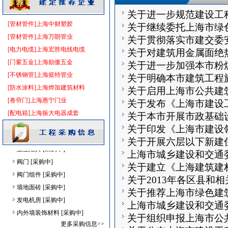
滤毒式排风
[采购中]
关于进一步规范建设工
消防火警
[采购中]
[管材管件]上海中财塑胶
关于继续委托上海市绿
及各种防火器材
[采购中]
[管材管件]上海万朗管业
关于贯彻落实市建交委
工作的通知
变配电
[采购中]
[电力电缆]上海宏胜电线电缆
关于对建筑用金属面绝
的通知》工作部署
光源灯具
[采购中]
[门窗五金]上海励傲五金
关于进一步加强本市粉
补充通知
室内给排水
[采购中]
[不锈钢管]上海挺特管业
关于明确本市建筑工程
装饰石材
[采购中]
[防水涂料]上海烨加建筑材料
关于启用上海市公共建
程序的通知
照明器材
[采购中]
[卷帘门]上海惠宁门业
关于发布《上海市建设
的通知
防水防腐
[采购中]
[配电箱]上海振大电器成套
关于本市开展市政基础
通知
滤毒式排风
[采购中]
关于印发《上海市建设
查的通知
卫浴洁具
[采购中]
关于开展六层以下新建
卫生洁具
[采购中]
上海市城乡建设和交通委
的通知
阀门
[采购中]
关于建立《上海建筑建
范工程、文明示范工地和文
阀门组件
[采购中]
关于2013年各区县和
墙地面砖
[采购中]
关于推荐上海市绿色建
目标意见的通知
发电机房
[采购中]
上海市城乡建设和交通
内外墙装饰材料
[采购中]
关于组织申报上海市公
统计局上海调查总队关于做
低压电器
[采购中]
更多采购信息>>