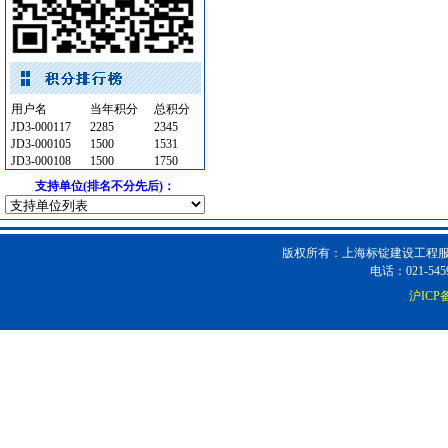
安全防范
[采购中]
防水防腐
[采购中]
内外墙装饰材料
[采购中]
变配电
[采购中]
油漆涂料
[采购中]
用户名
当年积分
总积分
JD3-000117
2285
2345
防雷接地
[采购中]
JD3-000105
1500
1531
砂石
[采购中]
JD3-000108
1500
1750
复合木地板
[采购中]
支持单位(排名不分先后)：
胡桃木
[采购中]
卫浴洁具
[采购中]
版权所有：上海标锭建设工程服务
家具饰材
[采购中]
电话：021-5459
园林设施
[采购中]
沪ICP备
消声器
[采购中]
铝扣版
[采购中]
卫生洁具
[采购中]
抛光砖石
[采购中]
电线电缆
[采购中]
水泵
[采购中]