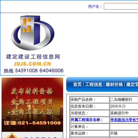
用户名：
阀门组件室外排水等
[采购中]
消防器材
[采购中]
仪器仪表
[采购中]
安全防范
[采购中]
防水防腐
[采购中]
内外墙装饰材料
[采购中]
变配电
[采购中]
油漆涂料
[采购中]
防雷接地
[采购中]
砂石
[采购中]
|
|
|
复合木地板
[采购中]
首页
工程信息
建材价格
建定
胡桃木
[采购中]
采购产品名称：
二头隔栅射灯
卫浴洁具
[采购中]
信息发布日期：
2018-9-21
家具饰材
[采购中]
当前状态：
采购进行中
园林设施
[采购中]
所属工程项目名称：
华东政法大学长
消声器
[采购中]
计量单位：
铝扣版
[采购中]
要求品牌：
不限