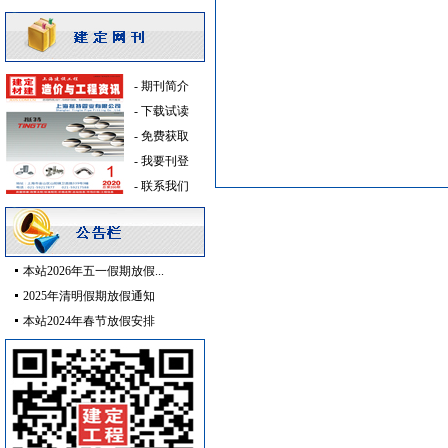
中央空调
[采购中]
阀门组件
[采购中]
消火栓
[采购中]
油漆涂料
[采购中]
-
期刊简介
灯盘
[采购中]
-
下载试读
墙地面砖
[采购中]
-
免费获取
防静电地板
[采购中]
-
我要刊登
防水防腐
[采购中]
-
联系我们
胡桃木
[采购中]
二头隔栅射灯
[采购中]
日光灯
[采购中]
本站2026年五一假期放假...
高级地砖
[采购中]
2025年清明假期放假通知
滤毒式排风
[采购中]
本站2024年春节放假安排
防水防腐
[采购中]
陶瓷制品油漆涂料
[采购中]
阀门组件室外排水等
[采购中]
消防器材
[采购中]
仪器仪表
[采购中]