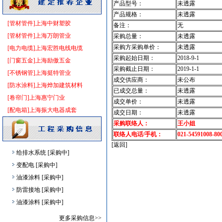
卫生洁具
[采购中]
产品型号：
未透露
抛光砖石
[采购中]
产品规格：
未透露
[管材管件]上海中财塑胶
电线电缆
[采购中]
备注：
无
[管材管件]上海万朗管业
采购总量：
未透露
水泵
[采购中]
采购方采购单价：
未透露
[电力电缆]上海宏胜电线电缆
变配电
[采购中]
采购起始日期：
2018-9-1
[门窗五金]上海励傲五金
陶瓷制品
[采购中]
采购截止日期：
2019-1-1
[不锈钢管]上海挺特管业
变压器
[采购中]
成交供应商：
未公布
[防水涂料]上海烨加建筑材料
保温材料
[采购中]
已成交总量：
未透露
[卷帘门]上海惠宁门业
变配电
[采购中]
成交单价：
未透露
[配电箱]上海振大电器成套
电气系统
[采购中]
成交日期：
未透露
采购联络人：
王小姐
装饰石材
[采购中]
联络人电话/手机：
021-54591008-80
门窗玻璃
[采购中]
[返回]
给排水系统
[采购中]
变配电
[采购中]
油漆涂料
[采购中]
防雷接地
[采购中]
油漆涂料
[采购中]
石材木材
[采购中]
更多采购信息>>