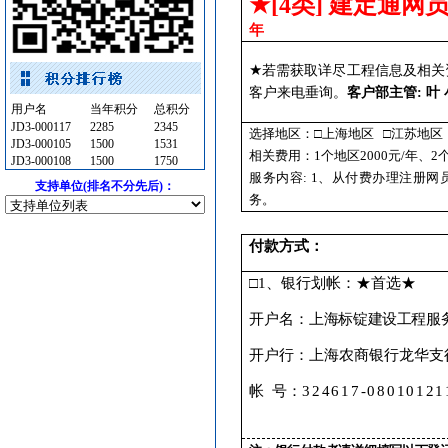
★
[4
类
]
建定通网员
油漆涂料
[采购中]
年
石材木材
[采购中]
电梯工程
[采购中]
★
若需获取详尽工程信息及相关
防雷接地
[采购中]
客户来电垂询。
客户部主管
:
叶
用户名
当年积分
总积分
低压配电柜
[采购中]
JD3-000117
2285
2345
选择地区：□上海地区
□江苏地区
防雷接地
[采购中]
JD3-000105
1500
1531
相关费用
：
1
个地区
2000
元
/
年、
2
JD3-000108
1500
1750
水泵
[采购中]
服务内容:
1
、从付费办理注册网
支持单位(排名不分先后)：
低压电器
[采购中]
务。
油漆涂料
[采购中]
内外墙装饰材料
[采购中]
付款方式：
仪器仪表
[采购中]
□
1
、银行划帐：★首选★
变频给水设备
[采购中]
管材管件
[采购中]
开户名：
上海标锭建设工程服
变配电
[采购中]
开户行：上海农商银行龙华支
灯盘
[采购中]
电器开关
[采购中]
帐
号：
324617-08010121
墙地面砖
[采购中]
消防泵
[采购中]