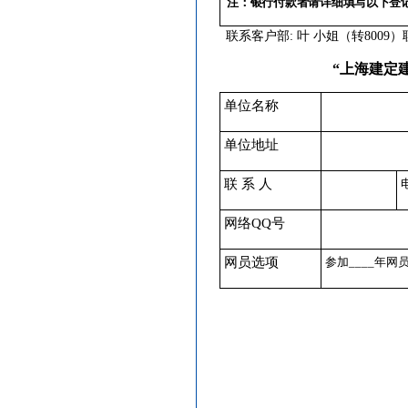
注：银行付款者请详细填写以下登
安全防范
[采购中]
联系客户部
:
叶
小姐（转
800
9）
防水防腐
[采购中]
仪器仪表
[采购中]
“上海建定
卫浴洁具
[采购中]
单位名称
阀门组件
[采购中]
实木门
[采购中]
单位地址
陶瓷制品
[采购中]
室内给排水
[采购中]
联 系 人
防水防腐
[采购中]
电线电缆
[采购中]
网络
QQ
号
石材木材
[采购中]
网员选项
参加
____
年网
仪器仪表
[采购中]
光源灯具
[采购中]
外墙装饰
[采购中]
消防工程
[采购中]
吸顶灯
[采购中]
石材木材
[采购中]
变压器
[采购中]