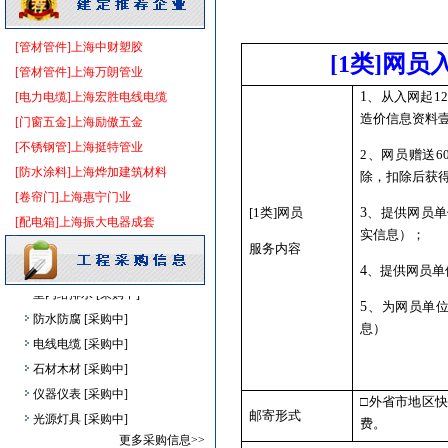
灯盘
[采购中]
电器开关
[采购中]
[管材管件]上海中财塑胶
[1
类
]
网员
墙地面砖
[采购中]
[管材管件]上海万朗管业
消防泵
[采购中]
1
、
从入网起1
[电力电缆]上海宏胜电线电缆
安全防范
[采购中]
造价信息资料
[门窗五金]上海励傲五金
防水防腐
[采购中]
[不锈钢管]上海挺特管业
2、
网员赠送6
仪器仪表
[采购中]
[防水涂料]上海烨加建筑材料
除，扣除后获
卫浴洁具
[采购中]
[卷帘门]上海惠宁门业
阀门组件
[采购中]
[1
类
]
网员
3
、
提供网员单
[配电箱]上海振大电器成套
实信息）；
实木门
[采购中]
服务内容
陶瓷制品
[采购中]
4
、
提供网员单
室内给排水
[采购中]
5
、
为网员单
防水防腐
[采购中]
息）
电线电缆
[采购中]
石材木材
[采购中]
仪器仪表
[采购中]
□
外省市地区
光源灯具
[采购中]
邮寄形式
费。
外墙装饰
[采购中]
更多采购信息>>