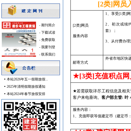
[2
类
]
网员
消防工程
[采购中]
吸顶灯
[采购中]
1
、享受
[1
类
]
网
石材木材
[采购中]
2
、初次或续
-
期刊简介
[2
类
]
网员
变压器
[采购中]
套）；
-
下载试读
防雷接地
[采购中]
服务内容
-
免费获取
高压电器
[采购中]
3
、从付费办理
-
我要刊登
阀门组件
[采购中]
-
联系我们
仪器仪表
[采购中]
外省市地区快
电梯空调系统
[采购中]
邮寄方式
消防水泵接合器
[采购中]
★
[3
类
]充值积点网
门窗玻璃
[采购中]
本站2026年五一假期放假...
陶瓷块料
[采购中]
2025年清明假期放假通知
★
若需获取详尽工程信息及相关
给排水管件
[采购中]
本站2024年春节放假安排
客户来电垂询。
客户部主管
:
叶
电气控制开关
[采购中]
电梯工程
[采购中]
服务内容：
管材管件
[采购中]
1
、充值即获等值建定币（建定币
空调设备
[采购中]
消防
[采购中]