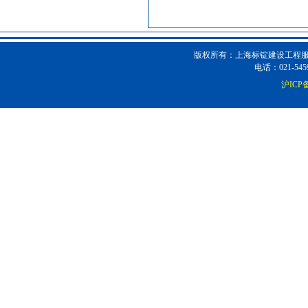
防雷接地
[采购中]
高压电器
[采购中]
阀门组件
[采购中]
版权所有：上海标锭建设工程服务
仪器仪表
[采购中]
电话：021-5459
电梯空调系统
[采购中]
沪ICP备
消防水泵接合器
[采购中]