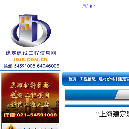
电梯工程
[采购中]
用户名：
管材管件
[采购中]
空调设备
[采购中]
消防
[采购中]
油漆涂料
[采购中]
石材木材
[采购中]
电梯工程
[采购中]
防雷接地
[采购中]
低压配电柜
[采购中]
防雷接地
[采购中]
水泵
[采购中]
|
|
|
首页
工程信息
建材价格
建定
低压电器
[采购中]
油漆涂料
[采购中]
内外墙装饰材料
[采购中]
仪器仪表
[采购中]
变频给水设备
[采购中]
“上海建定
管材管件
[采购中]
变配电
[采购中]