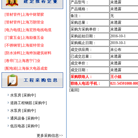
给排水系统
[采购中]
产品型号：
未透露
水泵
[采购中]
产品规格：
未透露
[管材管件]上海中财塑胶
备注：
无
消防器材
[采购中]
[管材管件]上海万朗管业
采购总量：
未透露
油漆涂料
[采购中]
采购方采购单价：
未透露
[电力电缆]上海宏胜电线电缆
仪器仪表
[采购中]
采购起始日期：
2016-10-1
[门窗五金]上海励傲五金
铝合金门窗
[采购中]
采购截止日期：
2019-10-1
[不锈钢管]上海挺特管业
线槽线管
[采购中]
成交供应商：
未公布
[防水涂料]上海烨加建筑材料
照明灯具
[采购中]
已成交总量：
未透露
[卷帘门]上海惠宁门业
阀门组件
[采购中]
成交单价：
未透露
[配电箱]上海振大电器成套
及各种防火器材
[采购中]
成交日期：
未透露
采购联络人：
王小姐
改性沥青
[采购中]
联络人电话/手机：
021-54591008-80
墙地面砖
[采购中]
[返回]
水泵房
[采购中]
道路工程钢筋
[采购中]
水泵房
[采购中]
通风设备
[采购中]
低压电器
[采购中]
铝合金门窗
[采购中]
更多采购信息>>