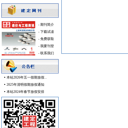
电线电缆
[采购中]
消防工程
[采购中]
高
[采购中]
光源灯具
[采购中]
-
期刊简介
阀门组件室外排水等
[采购中]
-
下载试读
光源灯具
[采购中]
-
免费获取
高级地砖
[采购中]
-
我要刊登
电线电缆
[采购中]
-
联系我们
家具饰材
[采购中]
供水设备
[采购中]
砂石
[采购中]
本站2026年五一假期放假...
阀门组件室外排水
[采购中]
2025年清明假期放假通知
筒灯
[采购中]
本站2024年春节放假安排
外墙装饰
[采购中]
门窗玻璃
[采购中]
变配电
[采购中]
电气系统
[采购中]
阀门组件
[采购中]