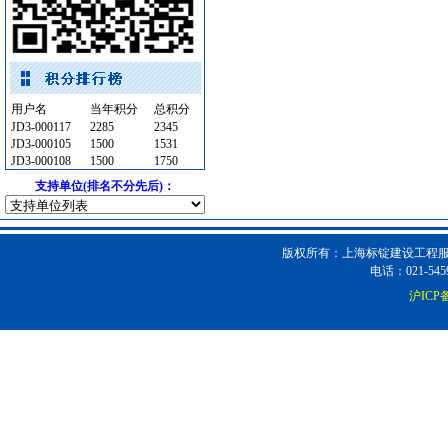
石材木材
[采购中]
PVC窗帘
[采购中]
光源灯具
[采购中]
标线
[采购中]
园林设施
[采购中]
用户名
当年积分
总积分
JD3-000117
2285
2345
消防器材
[采购中]
JD3-000105
1500
1531
电气控制开关
[采购中]
JD3-000108
1500
1750
防雷接地
[采购中]
支持单位(排名不分先后)：
消防稳压泵
[采购中]
防火阀
[采购中]
版权所有：上海标锭建设工程服务
高级地砖
[采购中]
电话：021-5459
书桌家具景观绿化
[采购中]
沪ICP备
外墙装饰
[采购中]
仪器仪表
[采购中]
给排水系统
[采购中]
水泵
[采购中]
消防器材
[采购中]
油漆涂料
[采购中]