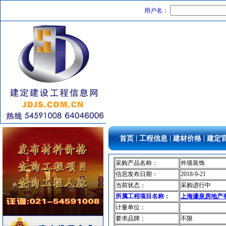
门窗玻璃
[采购中]
用户名：
变配电
[采购中]
电气系统
[采购中]
阀门组件
[采购中]
石材木材
[采购中]
PVC窗帘
[采购中]
光源灯具
[采购中]
标线
[采购中]
园林设施
[采购中]
消防器材
[采购中]
电气控制开关
[采购中]
|
|
|
首页
工程信息
建材价格
建定
防雷接地
[采购中]
消防稳压泵
[采购中]
采购产品名称：
外墙装饰
防火阀
[采购中]
信息发布日期：
2018-9-21
高级地砖
[采购中]
当前状态：
采购进行中
书桌家具景观绿化
[采购中]
所属工程项目名称：
上海濠泉房地产有
外墙装饰
[采购中]
计量单位：
仪器仪表
[采购中]
要求品牌：
不限