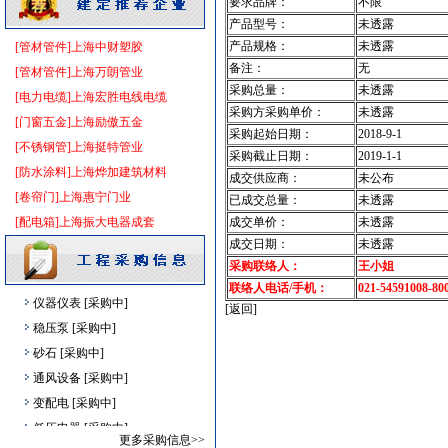
要求品牌：
不限
门窗玻璃
[采购中]
产品型号：
未透露
仪器仪表
[采购中]
产品规格：
未透露
[管材管件]上海中财塑胶
备注：
无
电气控制开关
[采购中]
[管材管件]上海万朗管业
采购总量：
未透露
门窗玻璃
[采购中]
[电力电缆]上海宏胜电线电缆
采购方采购单价：
未透露
及各种防火器材
[采购中]
[门窗五金]上海励傲五金
采购起始日期：
2018-9-1
墙地面砖
[采购中]
[不锈钢管]上海挺特管业
采购截止日期：
2019-1-1
消防稳压泵
[采购中]
[防水涂料]上海烨加建筑材料
成交供应商：
未公布
管材管件
[采购中]
[卷帘门]上海惠宁门业
已成交总量：
未透露
仪器仪表
[采购中]
[配电箱]上海振大电器成套
成交单价：
未透露
成交日期：
未透露
通风系统
[采购中]
采购联络人：
王小姐
电器开关
[采购中]
联络人电话/手机：
021-54591008-80
仪器仪表
[采购中]
[返回]
稳压泵
[采购中]
砂石
[采购中]
通风设备
[采购中]
变配电
[采购中]
低压电器
[采购中]
更多采购信息>>
光源灯具
[采购中]