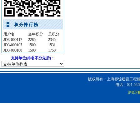
防雷接地
[采购中]
油漆涂料
[采购中]
电梯空调系统
[采购中]
电器开关
[采购中]
火灾自动报警系统
[采购中]
用户名
当年积分
总积分
矿粉
[采购中]
JD3-000117
2285
2345
JD3-000105
1500
1531
管材管件
[采购中]
JD3-000108
1500
1750
给排水系统
[采购中]
支持单位(排名不分先后)：
交通标识牌
[采购中]
消防工程
[采购中]
园林设施
[采购中]
版权所有：上海标锭建设工程服务
电话：021-5459
阀门组件室外排水等
[采购中]
沪ICP备
幕墙
[采购中]
消防器材
[采购中]
夯实机
[采购中]
门窗玻璃
[采购中]
仪器仪表
[采购中]
电气控制开关
[采购中]