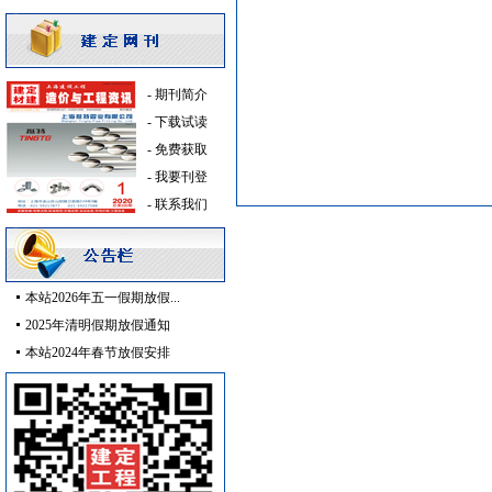
火灾自动报警系统
[采购中]
空调设备
[采购中]
安全防范
[采购中]
-
期刊简介
电线电缆
[采购中]
-
下载试读
消防泵
[采购中]
-
免费获取
供水设备
[采购中]
-
我要刊登
电线电缆
[采购中]
-
联系我们
玻璃幕墙
[采购中]
复合木地板
[采购中]
钢管
[采购中]
本站2026年五一假期放假...
抛光砖石
[采购中]
2025年清明假期放假通知
电线电缆
[采购中]
本站2024年春节放假安排
通风设备
[采购中]
低压电器
[采购中]
供水设备
[采购中]
PVC窗帘
[采购中]
变配电
[采购中]