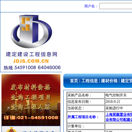
供水设备
[采购中]
用户名：
PVC窗帘
[采购中]
变配电
[采购中]
防雷接地
[采购中]
油漆涂料
[采购中]
电梯空调系统
[采购中]
电器开关
[采购中]
火灾自动报警系统
[采购中]
矿粉
[采购中]
管材管件
[采购中]
给排水系统
[采购中]
|
|
|
首页
工程信息
建材价格
建定
交通标识牌
[采购中]
消防工程
[采购中]
采购产品名称：
电气控制开关
园林设施
[采购中]
信息发布日期：
2018-9-21
当前状态：
采购进行中
阀门组件室外排水等
[采购中]
上海莫颖置业有
幕墙
[采购中]
所属工程项目名称：
业有限公司配建
消防器材
[采购中]
计量单位：
夯实机
[采购中]