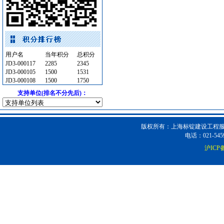
消防工程
[采购中]
灯盘
[采购中]
油漆涂料
[采购中]
吸顶灯
[采购中]
用户名
当年积分
总积分
给排水系统
[采购中]
JD3-000117
2285
2345
二头隔栅射灯
[采购中]
JD3-000105
1500
1531
JD3-000108
仪器仪表
[采购中]
1500
1750
墙地面砖
支持单位(排名不分先后)：
[采购中]
供水设备
[采购中]
筒灯
[采购中]
版权所有：上海标锭建设工程服务
火灾自动报警系统
[采购中]
电话：021-5459
火灾自动报警系统
[采购中]
沪ICP备
防雷接地
[采购中]
阀门
[采购中]
稳压泵
[采购中]
仪器仪表
[采购中]
防水防腐
[采购中]
给排水管件
[采购中]