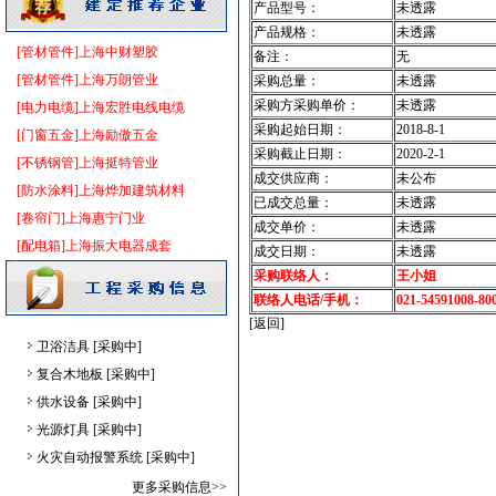
稳压泵
[采购中]
产品型号：
未透露
产品规格：
未透露
仪器仪表
[采购中]
[管材管件]上海中财塑胶
备注：
无
防水防腐
[采购中]
[管材管件]上海万朗管业
采购总量：
未透露
给排水管件
[采购中]
采购方采购单价：
未透露
[电力电缆]上海宏胜电线电缆
给排水管件
[采购中]
采购起始日期：
2018-8-1
[门窗五金]上海励傲五金
光源灯具
[采购中]
采购截止日期：
2020-2-1
[不锈钢管]上海挺特管业
变配电
[采购中]
成交供应商：
未公布
[防水涂料]上海烨加建筑材料
火灾自动报警系统
[采购中]
已成交总量：
未透露
[卷帘门]上海惠宁门业
成交单价：
未透露
墙地面砖
[采购中]
[配电箱]上海振大电器成套
成交日期：
未透露
防静电地板
[采购中]
采购联络人：
王小姐
给排水系统
[采购中]
联络人电话/手机：
021-54591008-80
高级地砖
[采购中]
[返回]
卫浴洁具
[采购中]
复合木地板
[采购中]
供水设备
[采购中]
光源灯具
[采购中]
火灾自动报警系统
[采购中]
材耐磨砖
[采购中]
更多采购信息>>