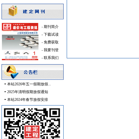
铝扣版
[采购中]
油漆涂料
[采购中]
仪器仪表
[采购中]
电线电缆
[采购中]
-
期刊简介
变配电
[采购中]
-
下载试读
消防设施
[采购中]
-
免费获取
铝扣版
[采购中]
-
我要刊登
供水设备
[采购中]
-
联系我们
消防
[采购中]
筒灯
[采购中]
变压器
[采购中]
本站2026年五一假期放假...
稳压泵
[采购中]
2025年清明假期放假通知
油漆涂料
[采购中]
本站2024年春节放假安排
消防水泵接合器
[采购中]
消防设施
[采购中]
电线电缆
[采购中]
给排水阀门
[采购中]
管材管件
[采购中]