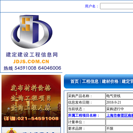
消防设施
[采购中]
用户名：
电线电缆
[采购中]
给排水阀门
[采购中]
管材管件
[采购中]
消防工程
[采购中]
灯盘
[采购中]
油漆涂料
[采购中]
吸顶灯
[采购中]
给排水系统
[采购中]
二头隔栅射灯
[采购中]
仪器仪表
[采购中]
|
|
|
首页
工程信息
建材价格
建定
墙地面砖
[采购中]
供水设备
[采购中]
采购产品名称：
电气管线
筒灯
[采购中]
信息发布日期：
2018-9-21
火灾自动报警系统
[采购中]
当前状态：
采购进行中
火灾自动报警系统
[采购中]
所属工程项目名称：
上海市奉贤区南桥基
防雷接地
[采购中]
计量单位：
阀门
[采购中]
要求品牌：
不限