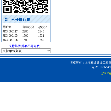
水泵
[采购中]
光源灯具
[采购中]
防雷接地
[采购中]
筒灯
[采购中]
用户名
当年积分
总积分
石英灯
[采购中]
JD3-000117
2285
2345
JD3-000105
1500
1531
墙地面砖
[采购中]
JD3-000108
1500
1750
防火阀
[采购中]
支持单位(排名不分先后)：
供水设备
[采购中]
卫浴洁具
[采购中]
玻璃幕墙
[采购中]
版权所有：上海标锭建设工程服务
电话：021-5459
油漆涂料
[采购中]
沪ICP备
材耐磨砖
[采购中]
石英灯
[采购中]
高
[采购中]
变频给水设备
[采购中]
变频给水设备
[采购中]
消防火警
[采购中]
光源灯具
[采购中]