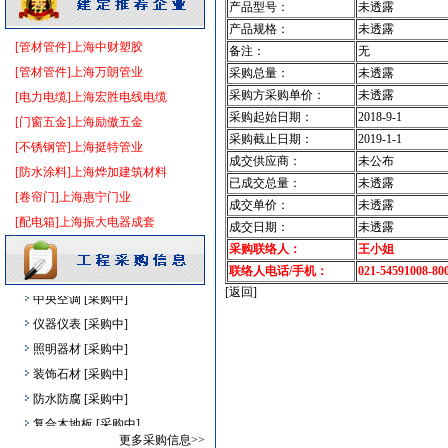
产品型号：
未透露
变频给水设备
[采购中]
产品规格：
未透露
变频给水设备
[采购中]
[管材管件]上海中财塑胶
备注：
无
消防火警
[采购中]
[管材管件]上海万朗管业
采购总量：
未透露
光源灯具
[采购中]
采购方采购单价：
未透露
[电力电缆]上海宏胜电线电缆
采购起始日期：
2018-9-1
园林设施
[采购中]
[门窗五金]上海励傲五金
采购截止日期：
2019-1-1
吸顶灯
[采购中]
[不锈钢管]上海挺特管业
成交供应商：
未公布
室外排水
[采购中]
[防水涂料]上海烨加建筑材料
已成交总量：
未透露
筒灯
[采购中]
[卷帘门]上海惠宁门业
成交单价：
未透露
商品混凝土
[采购中]
[配电箱]上海振大电器成套
成交日期：
未透露
灯盘
[采购中]
采购联络人：
王小姐
日光灯
[采购中]
联络人电话/手机：
021-54591008-80
[返回]
中央空调
[采购中]
仪器仪表
[采购中]
照明器材
[采购中]
装饰石材
[采购中]
防水防腐
[采购中]
复合木地板
[采购中]
更多采购信息>>
日光灯
[采购中]