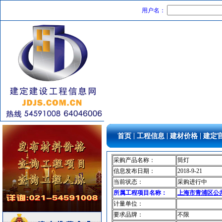
防水防腐
[采购中]
用户名：
低压配电房
[采购中]
电气控制开关
[采购中]
简单装修
[采购中]
水泵
[采购中]
光源灯具
[采购中]
防雷接地
[采购中]
筒灯
[采购中]
石英灯
[采购中]
墙地面砖
[采购中]
防火阀
[采购中]
|
|
|
首页
工程信息
建材价格
建定
供水设备
[采购中]
卫浴洁具
[采购中]
采购产品名称：
筒灯
玻璃幕墙
[采购中]
信息发布日期：
2018-9-21
油漆涂料
[采购中]
当前状态：
采购进行中
所属工程项目名称：
上海市青浦区公
材耐磨砖
[采购中]
计量单位：
石英灯
[采购中]
要求品牌：
不限
高
[采购中]