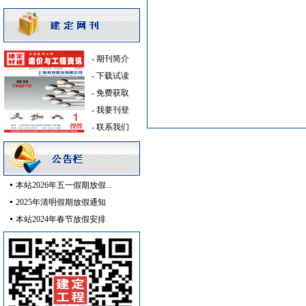
电线电缆
[采购中]
铝扣版
[采购中]
防水防腐
[采购中]
-
期刊简介
卫浴洁具
[采购中]
-
下载试读
线槽线管
[采购中]
-
免费获取
给排水系统
[采购中]
-
我要刊登
室内给排水
[采购中]
-
联系我们
加气混凝土砌块
[采购中]
外墙装饰
[采购中]
供水设备
[采购中]
卫浴洁具
[采购中]
本站2026年五一假期放假...
石英灯
[采购中]
2025年清明假期放假通知
给排水系统
[采购中]
本站2024年春节放假安排
陶瓷制品
[采购中]
防水防腐
[采购中]
低压配电房
[采购中]
电气控制开关
[采购中]
简单装修
[采购中]