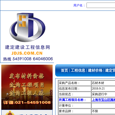
供水设备
[采购中]
用户名：
油漆涂料
[采购中]
水泵房
[采购中]
水泵
[采购中]
石英灯
[采购中]
水泵
[采购中]
石材木材
[采购中]
油漆涂料
[采购中]
外墙装饰
[采购中]
室内给排水
[采购中]
灯盘
[采购中]
|
|
|
首页
工程信息
建材价格
建定
仿古砖
[采购中]
装饰石材
[采购中]
采购产品名称：
石材木材
商品混凝土
[采购中]
信息发布日期：
2018-9-21
消防工程
[采购中]
当前状态：
采购进行中
所属工程项目名称：
上海市宝山区顾村
仪器仪表
[采购中]
计量单位：
变频给水设备
[采购中]
要求品牌：
不限
仪器仪表
[采购中]