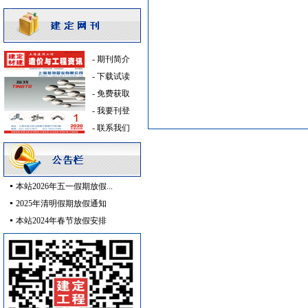
供水设备
[采购中]
仿古砖
[采购中]
灯盘
[采购中]
-
期刊简介
墙地面砖
[采购中]
-
下载试读
消防设施
[采购中]
-
免费获取
滤毒式排风
[采购中]
-
我要刊登
吸顶灯
[采购中]
-
联系我们
景观绿化
[采购中]
空调设备
[采购中]
防水防腐
[采购中]
消防火警
[采购中]
本站2026年五一假期放假...
成品楼梯
[采购中]
2025年清明假期放假通知
材耐磨砖
[采购中]
本站2024年春节放假安排
电线电缆
[采购中]
供水设备
[采购中]
油漆涂料
[采购中]
水泵房
[采购中]
水泵
[采购中]