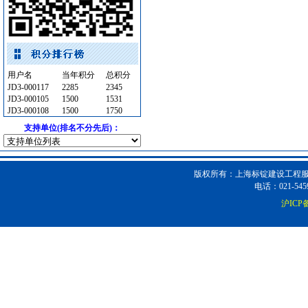
石英灯
[采购中]
水泵
[采购中]
石材木材
[采购中]
油漆涂料
[采购中]
用户名
当年积分
总积分
外墙装饰
[采购中]
JD3-000117
2285
2345
JD3-000105
1500
1531
室内给排水
[采购中]
JD3-000108
1500
1750
灯盘
[采购中]
支持单位(排名不分先后)：
仿古砖
[采购中]
装饰石材
[采购中]
商品混凝土
[采购中]
版权所有：上海标锭建设工程服务
消防工程
[采购中]
电话：021-5459
仪器仪表
[采购中]
沪ICP备
变频给水设备
[采购中]
仪器仪表
[采购中]
消防设施
[采购中]
仪器仪表
[采购中]
卫浴洁具
[采购中]
陶瓷制品
[采购中]