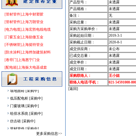
产品型号：
未透露
消防设施
[采购中]
产品规格：
未透露
仪器仪表
[采购中]
[管材管件]上海中财塑胶
备注：
无
卫浴洁具
[采购中]
[管材管件]上海万朗管业
采购总量：
未透露
陶瓷制品
[采购中]
采购方采购单价：
未透露
[电力电缆]上海宏胜电线电缆
通风设备
[采购中]
采购起始日期：
2019-3-1
[门窗五金]上海励傲五金
采购截止日期：
2020-8-1
油漆涂料
[采购中]
[不锈钢管]上海挺特管业
成交供应商：
未公布
给排水管件
[采购中]
[防水涂料]上海烨加建筑材料
已成交总量：
未透露
吸顶灯
[采购中]
[卷帘门]上海惠宁门业
成交单价：
未透露
防水防腐
[采购中]
[配电箱]上海振大电器成套
成交日期：
未透露
石材木材
[采购中]
采购联络人：
王小姐
消防水泵接合器
[采购中]
联络人电话/手机：
021-54591008-80
墙地面砖
[采购中]
[返回]
低压配电柜
[采购中]
门窗玻璃
[采购中]
给排水系统
[采购中]
仿古砖
[采购中]
管材管件
[采购中]
更多采购信息>>
火灾自动报警系统
[采购中]