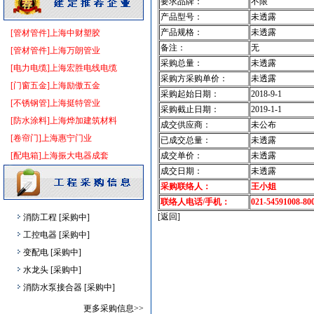
要求品牌：
不限
外墙装饰
[采购中]
产品型号：
未透露
防水防腐
[采购中]
产品规格：
未透露
[管材管件]上海中财塑胶
绿化苗木
[采购中]
备注：
无
[管材管件]上海万朗管业
PVC窗帘
[采购中]
采购总量：
未透露
[电力电缆]上海宏胜电线电缆
给排水管件
[采购中]
采购方采购单价：
未透露
[门窗五金]上海励傲五金
筒灯
[采购中]
采购起始日期：
2018-9-1
[不锈钢管]上海挺特管业
光源灯具
[采购中]
采购截止日期：
2019-1-1
[防水涂料]上海烨加建筑材料
成交供应商：
未公布
二头隔栅射灯
[采购中]
[卷帘门]上海惠宁门业
已成交总量：
未透露
外墙装饰
[采购中]
[配电箱]上海振大电器成套
成交单价：
未透露
防雷接地
[采购中]
成交日期：
未透露
防雷接地
[采购中]
采购联络人：
王小姐
管材管件
[采购中]
联络人电话/手机：
021-54591008-80
消防工程
[采购中]
[返回]
工控电器
[采购中]
变配电
[采购中]
水龙头
[采购中]
消防水泵接合器
[采购中]
室内给排水
[采购中]
更多采购信息>>