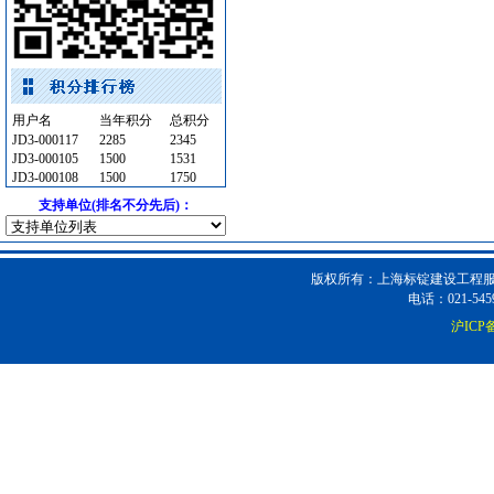
照明灯具
[采购中]
消防稳压泵
[采购中]
电气控制开关
[采购中]
给排水阀门
[采购中]
防雷接地
[采购中]
用户名
当年积分
总积分
JD3-000117
2285
2345
油漆涂料
[采购中]
JD3-000105
1500
1531
电线电缆
[采购中]
JD3-000108
1500
1750
消防设施
[采购中]
支持单位(排名不分先后)：
高压电器
[采购中]
照明器材
[采购中]
版权所有：上海标锭建设工程服务
给排水系统
[采购中]
电话：021-5459
加气混凝土砌块
[采购中]
沪ICP备
建筑材料
[采购中]
阀门组件室外排水
[采购中]
外墙装饰
[采购中]
防水防腐
[采购中]
绿化苗木
[采购中]
PVC窗帘
[采购中]