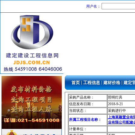
油漆涂料
[采购中]
用户名：
给排水管件
[采购中]
电器开关
[采购中]
火灾自动报警系统
[采购中]
照明灯具
[采购中]
消防稳压泵
[采购中]
电气控制开关
[采购中]
给排水阀门
[采购中]
防雷接地
[采购中]
油漆涂料
[采购中]
电线电缆
[采购中]
|
|
|
首页
工程信息
建材价格
建定
消防设施
[采购中]
高压电器
[采购中]
采购产品名称：
照明灯具
照明器材
[采购中]
信息发布日期：
2018-9-21
给排水系统
[采购中]
当前状态：
采购进行中
加气混凝土砌块
[采购中]
上海莫颖置业有
所属工程项目名称：
建筑材料
[采购中]
业有限公司配建
阀门组件室外排水
[采购中]
计量单位：