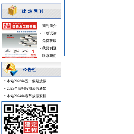
变压器
[采购中]
防火隔热
[采购中]
砂石
[采购中]
装饰石材
[采购中]
-
期刊简介
改型剂等
[采购中]
-
下载试读
消防火警
[采购中]
-
免费获取
低压电器
[采购中]
-
我要刊登
空调设备
[采购中]
-
联系我们
火灾自动报警系统
[采购中]
消防水泵接合器
[采购中]
通风设备
[采购中]
本站2026年五一假期放假...
消防器材
[采购中]
2025年清明假期放假通知
防水防腐
[采购中]
本站2024年春节放假安排
装载机
[采购中]
油漆涂料
[采购中]
给排水管件
[采购中]
电器开关
[采购中]
火灾自动报警系统
[采购中]