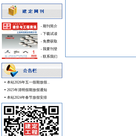
油漆涂料
[采购中]
照明器材
[采购中]
及各种防火器材
[采购中]
门窗玻璃
[采购中]
-
期刊简介
消防火警
[采购中]
-
下载试读
防水防腐
[采购中]
-
免费获取
重交沥青
[采购中]
-
我要刊登
空调设备
[采购中]
-
联系我们
变频给水设备
[采购中]
发电机房
[采购中]
及各种防火器材
[采购中]
本站2026年五一假期放假...
外墙装饰
[采购中]
2025年清明假期放假通知
油漆涂料
[采购中]
本站2024年春节放假安排
防雷接地
[采购中]
筒灯
[采购中]
阀门
[采购中]
空调设备
[采购中]
稳压泵
[采购中]