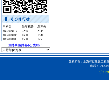
抛光耐磨砖
[采购中]
卫浴洁具
[采购中]
灰砂砖
[采购中]
卫浴洁具
[采购中]
外墙装饰
[采购中]
用户名
当年积分
总积分
JD3-000117
2285
2345
变压器
[采购中]
JD3-000105
1500
1531
室内给排水
[采购中]
JD3-000108
1500
1750
管材管件
[采购中]
支持单位(排名不分先后)：
开关
[采购中]
外墙装饰
[采购中]
版权所有：上海标锭建设工程服务
卫浴洁具
[采购中]
电话：021-5459
门窗玻璃
[采购中]
沪ICP备
筒灯
[采购中]
稳压泵
[采购中]
发电机
[采购中]
防火隔热
[采购中]
防水防腐
[采购中]
油漆涂料
[采购中]