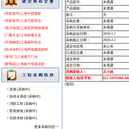
发电机
[采购中]
产品型号：
未透露
防火隔热
[采购中]
产品规格：
未透露
[管材管件]上海中财塑胶
备注：
无
防水防腐
[采购中]
[管材管件]上海万朗管业
采购总量：
未透露
油漆涂料
[采购中]
采购方采购单价：
未透露
[电力电缆]上海宏胜电线电缆
仪器仪表
[采购中]
采购起始日期：
2019-1-1
[门窗五金]上海励傲五金
清洁式排风
[采购中]
采购截止日期：
2020-3-1
[不锈钢管]上海挺特管业
保温隔音材料
[采购中]
成交供应商：
未公布
[防水涂料]上海烨加建筑材料
插座开关酒店设备
[采购中]
已成交总量：
未透露
[卷帘门]上海惠宁门业
强弱电设施
[采购中]
成交单价：
未透露
[配电箱]上海振大电器成套
成交日期：
未透露
高级地砖
[采购中]
采购联络人：
王小姐
吸顶灯
[采购中]
联络人电话/手机：
021-54591008-80
陶瓷制品
[采购中]
[返回]
其他
[采购中]
给排水系统
[采购中]
消防工程
[采购中]
防雷接地
[采购中]
石材木材
[采购中]
防雷接地
[采购中]
更多采购信息>>