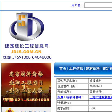
筒灯
[采购中]
用户名：
阀门
[采购中]
空调设备
[采购中]
稳压泵
[采购中]
抛光耐磨砖
[采购中]
卫浴洁具
[采购中]
灰砂砖
[采购中]
卫浴洁具
[采购中]
外墙装饰
[采购中]
变压器
[采购中]
室内给排水
[采购中]
|
|
|
首页
工程信息
建材价格
建定
管材管件
[采购中]
开关
[采购中]
采购产品名称：
油漆涂料
外墙装饰
[采购中]
信息发布日期：
2018-9-21
卫浴洁具
[采购中]
当前状态：
采购进行中
门窗玻璃
[采购中]
所属工程项目名称：
上海市浦东新区康
筒灯
[采购中]
计量单位：
稳压泵
[采购中]
要求品牌：
不限