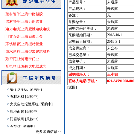
产品型号：
未透露
阀门组件室外排水等
[采购中]
产品规格：
未透露
空调设备
[采购中]
[管材管件]上海中财塑胶
备注：
无
供水设备
[采购中]
[管材管件]上海万朗管业
采购总量：
未透露
日光灯
[采购中]
采购方采购单价：
未透露
[电力电缆]上海宏胜电线电缆
铝合金门窗
[采购中]
采购起始日期：
2018-10-1
[门窗五金]上海励傲五金
采购截止日期：
2019-3-1
管材管件
[采购中]
[不锈钢管]上海挺特管业
成交供应商：
未公布
防火阀
[采购中]
[防水涂料]上海烨加建筑材料
已成交总量：
未透露
低压电器
[采购中]
[卷帘门]上海惠宁门业
成交单价：
未透露
消防水泵接合器
[采购中]
[配电箱]上海振大电器成套
成交日期：
未透露
外墙装饰
[采购中]
采购联络人：
王小姐
防雷接地
[采购中]
联络人电话/手机：
021-54591008-80
给排水系统
[采购中]
[返回]
石材木材
[采购中]
火灾自动报警系统
[采购中]
墙地面砖
[采购中]
门窗玻璃
[采购中]
石英灯
[采购中]
更多采购信息>>
变配电
[采购中]