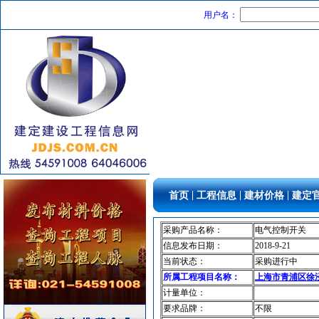
灯盘
[采购中]
用户名：
电线电缆
[采购中]
防水防腐
[采购中]
阀门组件室外排水等
[采购中]
钢质防火门
[采购中]
防火隔热
[采购中]
钢材
[采购中]
变频给水设备
[采购中]
隔汽层材料
[采购中]
装修材料
[采购中]
低压配电房
[采购中]
|
|
|
首页
工程信息
建材价格
建定
石材木材
[采购中]
变配电
[采购中]
采购产品名称：
电气控制开关
消防工程
[采购中]
信息发布日期：
2018-9-21
电梯工程
[采购中]
当前状态：
采购进行中
运输机摊铺机
[采购中]
所属工程项目名称：
上海市青浦区徐泾
计量单位：
灯盘
[采购中]
要求品牌：
不限
工控电器
[采购中]