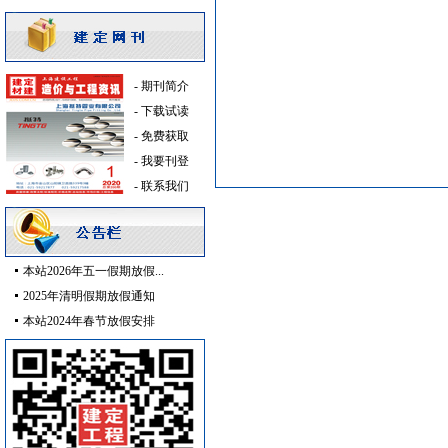
墙地面砖
[采购中]
卫浴洁具
[采购中]
安全防范
[采购中]
-
期刊简介
消防火警
[采购中]
-
下载试读
空调设备
[采购中]
-
免费获取
供水设备
[采购中]
-
我要刊登
安全防范
[采购中]
-
联系我们
卫浴洁具
[采购中]
装饰石材
[采购中]
PVC窗帘
[采购中]
照明灯具
[采购中]
本站2026年五一假期放假...
重交沥青
[采购中]
2025年清明假期放假通知
钢结构
[采购中]
本站2024年春节放假安排
电线电缆
[采购中]
灯盘
[采购中]
电线电缆
[采购中]
防水防腐
[采购中]
阀门组件室外排水等
[采购中]