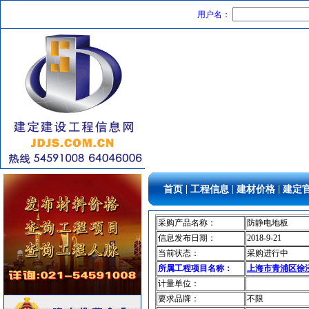
控制房
[采购中]
用户名：
石英灯
[采购中]
线槽线管
[采购中]
电线电缆
[采购中]
水泵房
[采购中]
仪器仪表
[采购中]
空调设备
[采购中]
供水设备
[采购中]
防雷接地
[采购中]
卫生洁具
[采购中]
清洁式排风
[采购中]
|
|
|
首页
工程信息
建材价格
建定
灯具
[采购中]
仪器仪表
[采购中]
采购产品名称：
防静电地板
信息发布日期：
2018-9-21
筒灯
[采购中]
当前状态：
采购进行中
墙地面砖
[采购中]
所属工程项目名称：
上海市青浦区徐泾
管材管件
[采购中]
计量单位：
8
[采购中]
要求品牌：
不限
水泵
[采购中]