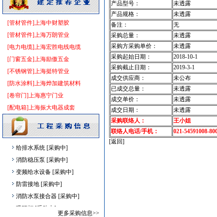
产品型号：
未透露
PVC窗帘
[采购中]
产品规格：
未透露
[管材管件]上海中财塑胶
高级地砖
[采购中]
备注：
无
[管材管件]上海万朗管业
阀门组件
[采购中]
采购总量：
未透露
采购方采购单价：
未透露
[电力电缆]上海宏胜电线电缆
防雷接地
[采购中]
采购起始日期：
2018-10-1
[门窗五金]上海励傲五金
室内给排水
[采购中]
采购截止日期：
2019-3-1
[不锈钢管]上海挺特管业
消防器材
[采购中]
成交供应商：
未公布
[防水涂料]上海烨加建筑材料
阀门组件
[采购中]
已成交总量：
未透露
[卷帘门]上海惠宁门业
消防工程
[采购中]
成交单价：
未透露
[配电箱]上海振大电器成套
防排烟通风系统
[采购中]
成交日期：
未透露
室外排水
[采购中]
采购联络人：
王小姐
联络人电话/手机：
021-54591008-80
消防火警
[采购中]
[返回]
给排水系统
[采购中]
消防稳压泵
[采购中]
变频给水设备
[采购中]
防雷接地
[采购中]
消防水泵接合器
[采购中]
吸顶灯
[采购中]
更多采购信息>>