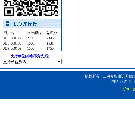
电线电缆
[采购中]
水泵房
[采购中]
仪器仪表
[采购中]
空调设备
[采购中]
供水设备
[采购中]
用户名
当年积分
总积分
JD3-000117
防雷接地
[采购中]
2285
2345
JD3-000105
1500
1531
卫生洁具
[采购中]
JD3-000108
1500
1750
清洁式排风
[采购中]
支持单位(排名不分先后)：
灯具
[采购中]
仪器仪表
[采购中]
筒灯
[采购中]
版权所有：上海标锭建设工程服务
电话：021-5459
墙地面砖
[采购中]
沪ICP备
管材管件
[采购中]
8
[采购中]
水泵
[采购中]
PVC窗帘
[采购中]
高级地砖
[采购中]
阀门组件
[采购中]