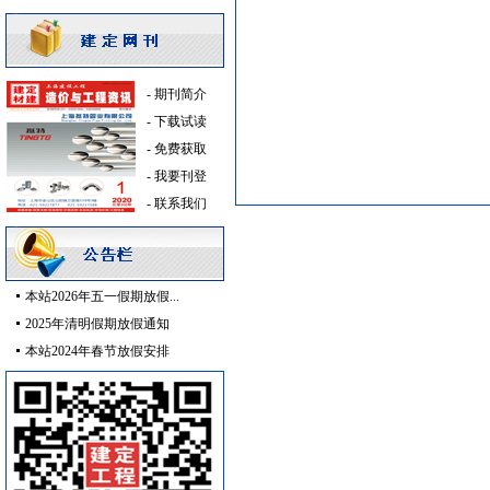
石材木材
[采购中]
玻璃幕墙
[采购中]
防水防腐
[采购中]
防火隔热
[采购中]
-
期刊简介
玻璃幕墙
[采购中]
-
下载试读
开关
[采购中]
-
免费获取
安全防范
[采购中]
-
我要刊登
变配电
[采购中]
-
联系我们
电线电缆
[采购中]
给排水系统
[采购中]
油漆涂料
[采购中]
本站2026年五一假期放假...
灯盘
[采购中]
2025年清明假期放假通知
PVC窗帘
[采购中]
本站2024年春节放假安排
照明灯具
[采购中]
给排水系统
[采购中]
控制房
[采购中]
石英灯
[采购中]
线槽线管
[采购中]