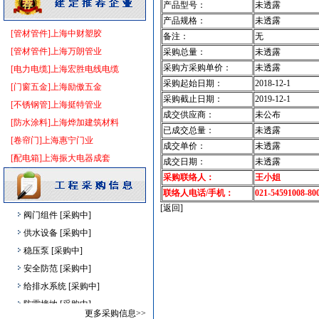
产品型号：
未透露
装饰石材
[采购中]
产品规格：
未透露
PVC窗帘
[采购中]
[管材管件]上海中财塑胶
备注：
无
消防器材
[采购中]
[管材管件]上海万朗管业
采购总量：
未透露
照明灯具
[采购中]
采购方采购单价：
未透露
[电力电缆]上海宏胜电线电缆
采购起始日期：
2018-12-1
通风设备
[采购中]
[门窗五金]上海励傲五金
采购截止日期：
2019-12-1
复合木地板
[采购中]
[不锈钢管]上海挺特管业
成交供应商：
未公布
消火栓系统
[采购中]
[防水涂料]上海烨加建筑材料
已成交总量：
未透露
火灾自动报警系统
[采购中]
[卷帘门]上海惠宁门业
成交单价：
未透露
仪器仪表
[采购中]
[配电箱]上海振大电器成套
成交日期：
未透露
给排水管件
[采购中]
采购联络人：
王小姐
强弱电设施
[采购中]
联络人电话/手机：
021-54591008-80
[返回]
阀门组件
[采购中]
供水设备
[采购中]
稳压泵
[采购中]
安全防范
[采购中]
给排水系统
[采购中]
防雷接地
[采购中]
更多采购信息>>
陶瓷制品
[采购中]