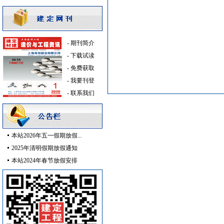
高级地砖
[采购中]
消防工程
[采购中]
火灾自动报警系统
[采购中]
-
期刊简介
门窗玻璃
[采购中]
-
下载试读
仪器仪表
[采购中]
-
免费获取
火灾自动报警系统
[采购中]
-
我要刊登
油漆涂料
[采购中]
-
联系我们
陶瓷制品油漆涂料
[采购中]
消防火警
[采购中]
墙地面砖
[采购中]
本站2026年五一假期放假...
门窗玻璃
[采购中]
2025年清明假期放假通知
滤毒式排风
[采购中]
本站2024年春节放假安排
电梯
[采购中]
油漆涂料
[采购中]
变频给水设备
[采购中]
稳压泵
[采购中]
人防给排水
[采购中]
水泵
[采购中]