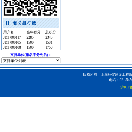
材耐磨砖
[采购中]
变配电
[采购中]
门窗玻璃
[采购中]
门窗玻璃
[采购中]
用户名
当年积分
总积分
电气管线
[采购中]
JD3-000117
2285
2345
JD3-000105
1500
1531
及各种防火器材
[采购中]
JD3-000108
1500
1750
陶瓷制品洁净空调
[采购中]
支持单位(排名不分先后)：
变压器
[采购中]
电线电缆
[采购中]
灯盘
[采购中]
版权所有：上海标锭建设工程服务
电话：021-5459
变配电
[采购中]
沪ICP备
滤毒式排风
[采购中]
消防稳压泵
[采购中]
保温材料
[采购中]
装饰石材
[采购中]
PVC窗帘
[采购中]
消防器材
[采购中]