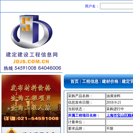
变频给水设备
[采购中]
用户名：
稳压泵
[采购中]
人防给排水
[采购中]
水泵
[采购中]
材耐磨砖
[采购中]
变配电
[采购中]
门窗玻璃
[采购中]
门窗玻璃
[采购中]
电气管线
[采购中]
及各种防火器材
[采购中]
陶瓷制品洁净空调
[采购中]
|
|
|
首页
工程信息
建材价格
建定
变压器
[采购中]
电线电缆
[采购中]
采购产品名称：
油漆涂料
灯盘
[采购中]
信息发布日期：
2018-9-21
当前状态：
采购进行中
变配电
[采购中]
所属工程项目名称：
上海市宝山区顾村
滤毒式排风
[采购中]
计量单位：
消防稳压泵
[采购中]
要求品牌：
不限
保温材料
[采购中]