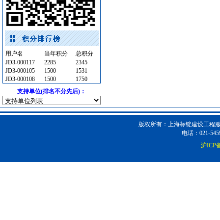
室外排水
[采购中]
门窗玻璃
[采购中]
电气控制开关
[采购中]
室内装修
[采购中]
电线电缆
[采购中]
用户名
当年积分
总积分
其他
[采购中]
JD3-000117
2285
2345
JD3-000105
1500
1531
内外墙装饰材料
[采购中]
JD3-000108
1500
1750
阀门
[采购中]
支持单位(排名不分先后)：
路标
[采购中]
卫生洁具
[采购中]
消防器材
[采购中]
版权所有：上海标锭建设工程服务
电话：021-5459
开关插座
[采购中]
沪ICP备
油漆涂料
[采购中]
给排水阀门
[采购中]
墙地面砖
[采购中]
油漆涂料
[采购中]
管材管件
[采购中]
石材木材
[采购中]