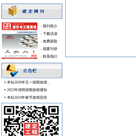
外墙装饰
[采购中]
高压电器
[采购中]
复合木地板
[采购中]
-
期刊简介
仪器仪表
[采购中]
-
下载试读
卫浴洁具
[采购中]
-
免费获取
仿古砖
[采购中]
-
我要刊登
电器开关
[采购中]
-
联系我们
卫浴洁具
[采购中]
外墙装饰
[采购中]
防雷接地
[采购中]
本站2026年五一假期放假...
铝扣版
[采购中]
2025年清明假期放假通知
门窗玻璃
[采购中]
本站2024年春节放假安排
卫浴洁具
[采购中]
阀门组件室外排水
[采购中]
光源灯具
[采购中]
电线电缆
[采购中]
仿古砖
[采购中]