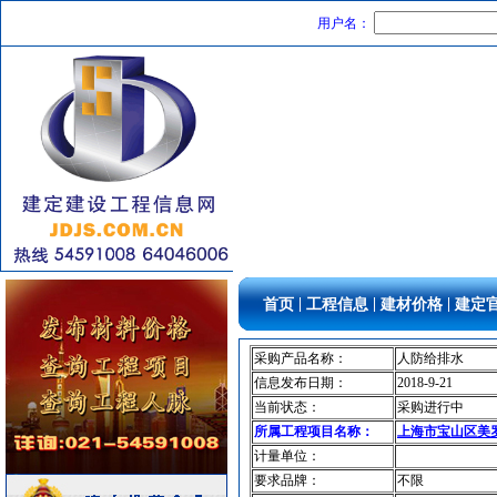
光源灯具
[采购中]
用户名：
电线电缆
[采购中]
仿古砖
[采购中]
室外排水
[采购中]
门窗玻璃
[采购中]
电气控制开关
[采购中]
室内装修
[采购中]
电线电缆
[采购中]
其他
[采购中]
内外墙装饰材料
[采购中]
阀门
[采购中]
|
|
|
首页
工程信息
建材价格
建定
路标
[采购中]
卫生洁具
[采购中]
采购产品名称：
人防给排水
消防器材
[采购中]
信息发布日期：
2018-9-21
当前状态：
采购进行中
开关插座
[采购中]
所属工程项目名称：
上海市宝山区美罗
油漆涂料
[采购中]
计量单位：
给排水阀门
[采购中]
要求品牌：
不限
墙地面砖
[采购中]