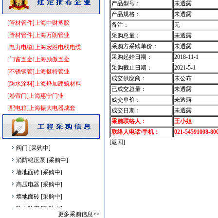
产品型号：
未透露
油漆涂料
[采购中]
产品规格：
未透露
[管材管件]上海中财塑胶
管材管件
[采购中]
备注：
无
[管材管件]上海万朗管业
石材木材
[采购中]
采购总量：
未透露
采购方采购单价：
未透露
[电力电缆]上海宏胜电线电缆
胡桃木
[采购中]
采购起始日期：
2018-11-1
[门窗五金]上海励傲五金
防静电地板
[采购中]
采购截止日期：
2021-5-1
[不锈钢管]上海挺特管业
照明器材
[采购中]
成交供应商：
未公布
[防水涂料]上海烨加建筑材料
卫浴洁具
[采购中]
已成交总量：
未透露
[卷帘门]上海惠宁门业
电气控制开关
[采购中]
成交单价：
未透露
[配电箱]上海振大电器成套
安全防范
[采购中]
成交日期：
未透露
家具饰材
[采购中]
采购联络人：
王小姐
联络人电话/手机：
021-54591008-80
及各种防火器材
[采购中]
[返回]
阀门
[采购中]
消防稳压泵
[采购中]
墙地面砖
[采购中]
高压电器
[采购中]
墙地面砖
[采购中]
防水防腐
[采购中]
更多采购信息>>
变配电
[采购中]