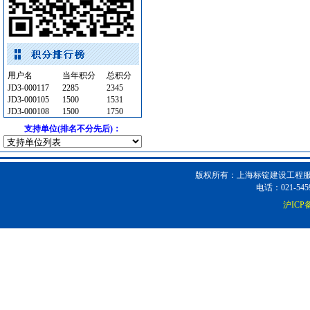
消防工程
[采购中]
低压电器
[采购中]
灯盘
[采购中]
防雷接地
[采购中]
简单装修
[采购中]
用户名
当年积分
总积分
陶瓷制品
[采购中]
JD3-000117
2285
2345
JD3-000105
1500
1531
照明灯具
[采购中]
JD3-000108
1500
1750
消防火警
[采购中]
支持单位(排名不分先后)：
变配电
[采购中]
防火隔热
[采购中]
给排水管件
[采购中]
版权所有：上海标锭建设工程服务
电话：021-5459
供水设备
[采购中]
沪ICP备
消防设施
[采购中]
安全防范
[采购中]
防雷接地
[采购中]
运输机摊铺机
[采购中]
电梯空调系统
[采购中]
油漆涂料
[采购中]