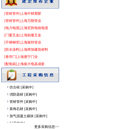
运输机摊铺机
[采购中]
电梯空调系统
[采购中]
[管材管件]上海中财塑胶
油漆涂料
[采购中]
[管材管件]上海万朗管业
仿古砖
[采购中]
[电力电缆]上海宏胜电线电缆
室内给排水
[采购中]
[门窗五金]上海励傲五金
抛光砖石
[采购中]
[不锈钢管]上海挺特管业
空调设备
[采购中]
[防水涂料]上海烨加建筑材料
防水防腐
[采购中]
[卷帘门]上海惠宁门业
防水防腐
[采购中]
[配电箱]上海振大电器成套
阀门
[采购中]
石英灯
[采购中]
仿古砖
[采购中]
消防器材
[采购中]
管材管件
[采购中]
装饰石材
[采购中]
加气混凝土砌块
[采购中]
8
[采购中]
更多采购信息>>
卫浴洁具
[采购中]