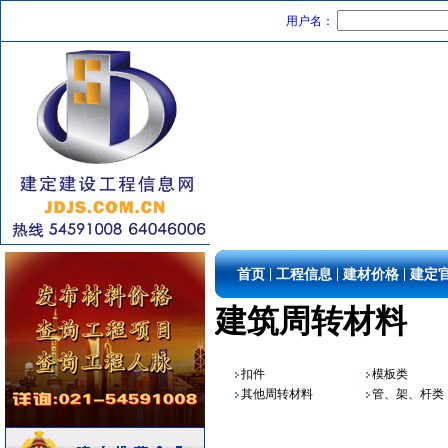
内外墙装饰材料
[采购中]
用户名：
外墙装饰
[采购中]
卫浴洁具
[采购中]
消防工程
[采购中]
低压电器
[采购中]
灯盘
[采购中]
防雷接地
[采购中]
简单装修
[采购中]
陶瓷制品
[采购中]
照明灯具
[采购中]
消防火警
[采购中]
|
|
|
首页
工程信息
建材价格
建定
变配电
[采购中]
建筑周转材料
防火隔热
[采购中]
给排水管件
[采购中]
供水设备
[采购中]
扣件
模板类
消防设施
[采购中]
其他周转材料
管、架、杆类
安全防范
[采购中]
防雷接地
[采购中]