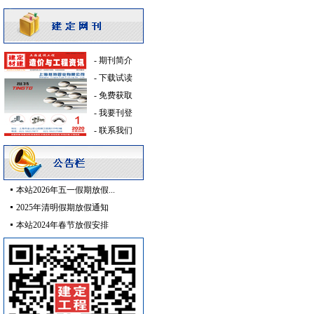
消防水泵接合器
[采购中]
及各种防火器材
[采购中]
电气控制开关
[采购中]
-
期刊简介
阀门组件
[采购中]
-
下载试读
变压器
[采购中]
-
免费获取
防水防腐
[采购中]
-
我要刊登
抛光耐磨砖
[采购中]
-
联系我们
仪器仪表
[采购中]
消防排烟
[采购中]
高级地砖
[采购中]
本站2026年五一假期放假...
防火隔热
[采购中]
2025年清明假期放假通知
复合木地板
[采购中]
本站2024年春节放假安排
管材管件
[采购中]
油漆涂料
[采购中]
内外墙装饰材料
[采购中]
外墙装饰
[采购中]
卫浴洁具
[采购中]