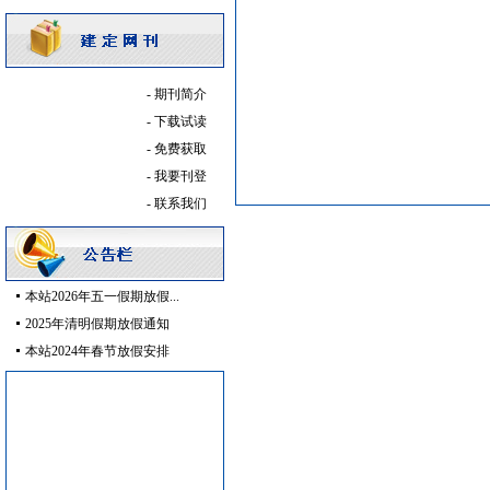
石材木材
[采购中]
镀锌钢管
[采购中]
阀门组件室外排水等
[采购中]
-
期刊简介
消防稳压泵
[采购中]
-
下载试读
防水防腐
[采购中]
-
免费获取
变配电
[采购中]
-
我要刊登
暖通系统
[采购中]
-
联系我们
卫浴洁具
[采购中]
卫浴洁具
[采购中]
石材木材
[采购中]
装饰石材
[采购中]
本站2026年五一假期放假...
外墙装饰
[采购中]
2025年清明假期放假通知
安全防范
[采购中]
本站2024年春节放假安排
外墙装饰
[采购中]
消防器材
[采购中]
筒灯
[采购中]
消防工程
[采购中]
卫浴洁具
[采购中]