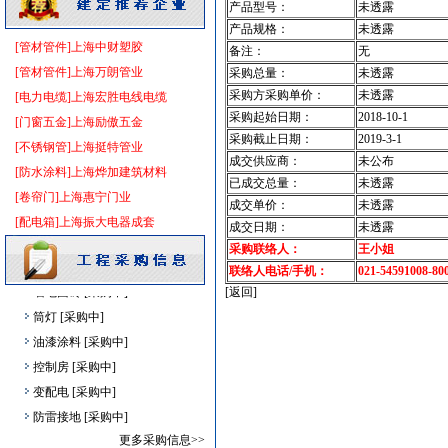
产品型号：
未透露
产品规格：
未透露
[管材管件]上海中财塑胶
备注：
无
[管材管件]上海万朗管业
采购总量：
未透露
仿古砖
[采购中]
采购方采购单价：
未透露
[电力电缆]上海宏胜电线电缆
供水设备
[采购中]
采购起始日期：
2018-10-1
[门窗五金]上海励傲五金
卫浴洁具
[采购中]
采购截止日期：
2019-3-1
[不锈钢管]上海挺特管业
灯盘
[采购中]
成交供应商：
未公布
[防水涂料]上海烨加建筑材料
已成交总量：
未透露
阀门组件室外排水
[采购中]
[卷帘门]上海惠宁门业
成交单价：
未透露
仪器仪表
[采购中]
[配电箱]上海振大电器成套
成交日期：
未透露
室外排水
[采购中]
采购联络人：
王小姐
光源灯具
[采购中]
联络人电话/手机：
021-54591008-80
墙地面砖
[采购中]
[返回]
筒灯
[采购中]
油漆涂料
[采购中]
控制房
[采购中]
变配电
[采购中]
防雷接地
[采购中]
管材管件
[采购中]
更多采购信息>>