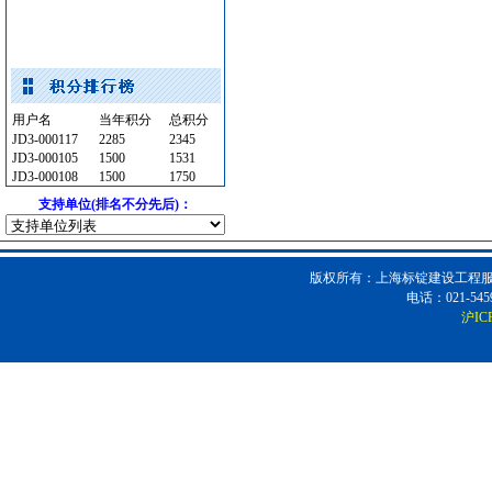
保温隔音材料
[采购中]
光源灯具
[采购中]
抛光砖石
[采购中]
电线电缆
[采购中]
用户名
当年积分
总积分
灯盘
[采购中]
JD3-000117
2285
2345
变压器
[采购中]
JD3-000105
1500
1531
JD3-000108
1500
1750
内外墙装饰材料
[采购中]
支持单位(排名不分先后)：
墙地面砖
[采购中]
及各种防火器材
[采购中]
电气控制开关
[采购中]
版权所有：上海标锭建设工程服务
消防工程
[采购中]
电话：021-5459
石英灯
[采购中]
沪IC
管材管件
[采购中]
水泵房
[采购中]
供水设备
[采购中]
墙地面砖
[采购中]
二头隔栅射灯
[采购中]
仿古砖
[采购中]