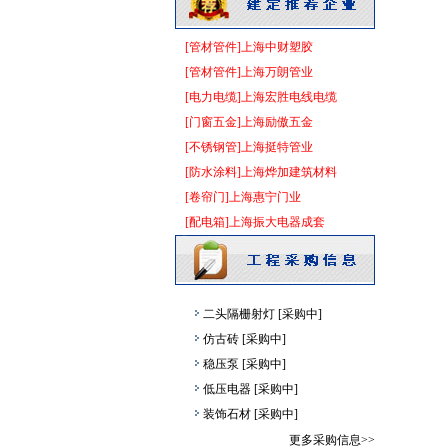
二头隔栅射灯
[采购中]
卫浴洁具
[采购中]
[管材管件]上海中财塑胶
管材管件
[采购中]
[管材管件]上海万朗管业
给排水系统
[采购中]
[电力电缆]上海宏胜电线电缆
简单装修
[采购中]
[门窗五金]上海励傲五金
门窗玻璃
[采购中]
[不锈钢管]上海挺特管业
pvc-u排水管
[采购中]
[防水涂料]上海烨加建筑材料
卫生洁具
[采购中]
[卷帘门]上海惠宁门业
开关插座
[采购中]
[配电箱]上海振大电器成套
成品楼梯
[采购中]
二头隔栅射灯
[采购中]
照明灯具
[采购中]
二头隔栅射灯
[采购中]
仿古砖
[采购中]
稳压泵
[采购中]
低压电器
[采购中]
装饰石材
[采购中]
墙地面砖
[采购中]
更多采购信息>>