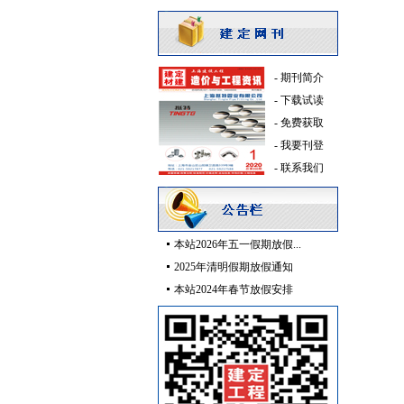
管材管件
[采购中]
水泥
[采购中]
照明灯具
[采购中]
照明灯具
[采购中]
-
期刊简介
铝扣版
[采购中]
-
下载试读
防雷接地
[采购中]
-
免费获取
变配电
[采购中]
-
我要刊登
装饰石材
[采购中]
-
联系我们
管材管件
[采购中]
吸顶灯
[采购中]
防水防腐
[采购中]
本站2026年五一假期放假...
高级地砖
[采购中]
2025年清明假期放假通知
灯盘
[采购中]
本站2024年春节放假安排
通信光缆
[采购中]
门窗玻璃
[采购中]
管材管件
[采购中]
给排水阀门
[采购中]
通风防排烟
[采购中]