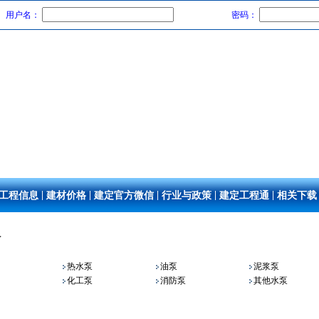
用户名：
密码：
|
|
|
|
|
工程信息
建材价格
建定官方微信
行业与政策
建定工程通
相关下载
泵
热水泵
油泵
泥浆泵
化工泵
消防泵
其他水泵