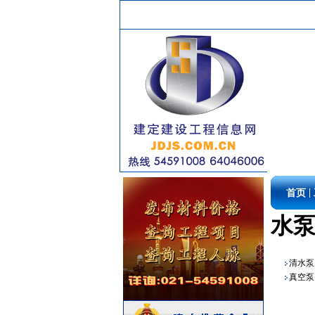
门窗玻璃
[采购中]
管材管件
[采购中]
给排水阀门
[采购中]
通风防排烟
[采购中]
变配电
[采购中]
PVC窗帘
[采购中]
消防稳压泵
[采购中]
室内给排水
[采购中]
外墙装饰
[采购中]
吸顶灯
[采购中]
墙地面砖
[采购中]
|
首页
抛光砖石
[采购中]
电梯工程
[采购中]
水
玻璃幕墙
[采购中]
二头隔栅射灯
[采购中]
清水泵
低压配电房
[采购中]
真空泵
火灾自动报警系统
[采购中]
安全防范
[采购中]