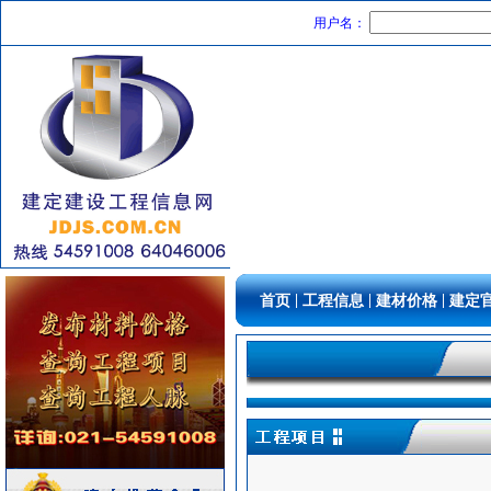
水泵
[采购中]
用户名：
电线电缆
[采购中]
仪器仪表
[采购中]
钢管
[采购中]
油漆涂料
[采购中]
水泵
[采购中]
油漆涂料
[采购中]
石材木材
[采购中]
保温隔音材料
[采购中]
阀门组件
[采购中]
防火阀
[采购中]
|
|
|
首页
工程信息
建材价格
建定
阀门组件
[采购中]
日光灯
[采购中]
智能建筑
[采购中]
变压器
[采购中]
阀门组件室外排水
[采购中]
材耐磨砖
[采购中]
阀门组件室外排水等
[采购中]