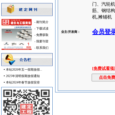
门、汽轮机
保温材料
[采购中]
筋、钢结构
光源灯具
[采购中]
机,摊铺机
低压电器
[采购中]
-
期刊简介
日光灯
[采购中]
-
下载试读
会员登
防排烟通风系统
[采购中]
业主/开发商：
-
免费获取
消防器材
[采购中]
-
我要刊登
安全防范
[采购中]
-
联系我们
室内装修
[采购中]
室内给排水
[采购中]
消防火警
[采购中]
[免费试看项
变频给水设备
[采购中]
本站2026年五一假期放假...
消防排烟
[采购中]
2025年清明假期放假通知
胡桃木
[采购中]
本站2024年春节放假安排
消防器材
[采购中]
水泵
[采购中]
电线电缆
[采购中]
仪器仪表
[采购中]
钢管
[采购中]