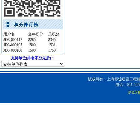
油漆涂料
[采购中]
水泵
[采购中]
油漆涂料
[采购中]
石材木材
[采购中]
用户名
当年积分
总积分
保温隔音材料
[采购中]
JD3-000117
2285
2345
JD3-000105
1500
1531
阀门组件
[采购中]
JD3-000108
1500
1750
防火阀
[采购中]
支持单位(排名不分先后)：
阀门组件
[采购中]
日光灯
[采购中]
智能建筑
[采购中]
版权所有：上海标锭建设工程服务
变压器
[采购中]
电话：021-5459
阀门组件室外排水
[采购中]
沪ICP备
材耐磨砖
[采购中]
阀门组件室外排水等
[采购中]
电器开关
[采购中]
电梯工程
[采购中]
变频给水设备
[采购中]
内外墙装饰材料
[采购中]