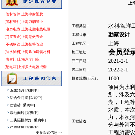
上
电器开关
[采购中]
电梯工程
[采购中]
[管材管件]上海中财塑胶
变频给水设备
[采购中]
[管材管件]上海万朗管业
水利/海洋
工程类型：
内外墙装饰材料
[采购中]
[电力电缆]上海宏胜电线电缆
勘察设计
工程状态：
消防火警
[采购中]
[门窗五金]上海励傲五金
上海
空调设备
[采购中]
工程地区：
[不锈钢管]上海挺特管业
光源灯具
[采购中]
会员登
[防水涂料]上海烨加建筑材料
施工地址：
墙地面砖
[采购中]
[卷帘门]上海惠宁门业
2021-2-1
开工日期：
变配电
[采购中]
[配电箱]上海振大电器成套
2022-2-1
竣工日期：
墙地面砖
[采购中]
1000
投资规模(万元)：
日光灯
[采购中]
项目为水
卫生洁具
[采购中]
划，涉及
铝合金门窗
[采购中]
湖，工程等
仿古砖
[采购中]
水质，本
墙地面砖
[采购中]
力，本次河
二头隔栅射灯
[采购中]
工程描述：
分与外河不通
门窗玻璃
[采购中]
工程所需设
更多采购信息>>
及各种防火器材
[采购中]