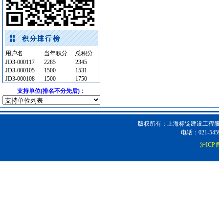
墙地面砖
[采购中]
室内装修
[采购中]
光源灯具
[采购中]
给排水系统
[采购中]
管材管件
[采购中]
用户名
当年积分
总积分
JD3-000117
通风防排烟
2285
[采购中]
2345
JD3-000105
1500
1531
电梯
[采购中]
JD3-000108
1500
1750
防火隔热
[采购中]
支持单位(排名不分先后)：
给排水管件
[采购中]
PVC窗帘
[采购中]
商品混凝土
[采购中]
版权所有：上海标锭建设工程服务
电话：021-5459
高级地砖
[采购中]
沪ICP备
配电箱
[采购中]
防火阀
[采购中]
管材管件
[采购中]
安全防范
[采购中]
给排水系统
[采购中]
低压电器
[采购中]