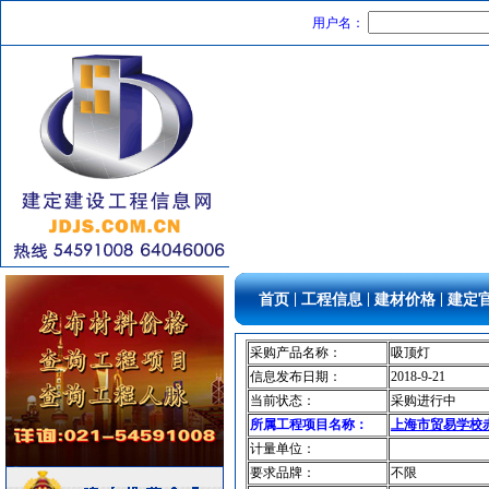
仪器仪表
[采购中]
用户名：
消防稳压泵
[采购中]
防水防腐
[采购中]
墙地面砖
[采购中]
室内装修
[采购中]
光源灯具
[采购中]
给排水系统
[采购中]
管材管件
[采购中]
通风防排烟
[采购中]
电梯
[采购中]
防火隔热
[采购中]
|
|
|
首页
工程信息
建材价格
建定
给排水管件
[采购中]
PVC窗帘
[采购中]
采购产品名称：
吸顶灯
信息发布日期：
2018-9-21
商品混凝土
[采购中]
当前状态：
采购进行中
高级地砖
[采购中]
所属工程项目名称：
上海市贸易学校
配电箱
[采购中]
计量单位：
防火阀
[采购中]
要求品牌：
不限
管材管件
[采购中]