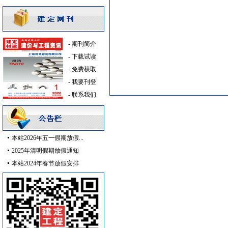
变频给水设备
[采购中]
电线电缆
[采购中]
光源灯具
[采购中]
光源灯具
[采购中]
-
期刊简介
仿古砖
[采购中]
-
下载试读
变压器
[采购中]
-
免费获取
仿古砖
[采购中]
-
我要刊登
电线电缆
[采购中]
-
联系我们
二头隔栅射灯
[采购中]
变压器
[采购中]
景观绿化
[采购中]
本站2026年五一假期放假...
防火隔热
[采购中]
2025年清明假期放假通知
供水设备
[采购中]
本站2024年春节放假安排
钢质防火门
[采购中]
供水设备
[采购中]
仪器仪表
[采购中]
消防稳压泵
[采购中]
防水防腐
[采购中]