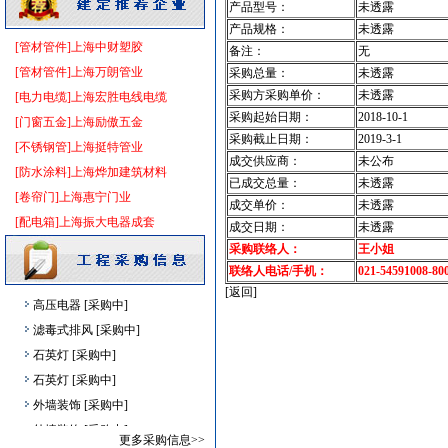
产品型号：
未透露
安全防范
[采购中]
产品规格：
未透露
[管材管件]上海中财塑胶
给排水系统
[采购中]
备注：
无
[管材管件]上海万朗管业
低压电器
[采购中]
采购总量：
未透露
采购方采购单价：
未透露
[电力电缆]上海宏胜电线电缆
防火阀
[采购中]
采购起始日期：
2018-10-1
[门窗五金]上海励傲五金
消火栓系统
[采购中]
采购截止日期：
2019-3-1
[不锈钢管]上海挺特管业
低压电器
[采购中]
成交供应商：
未公布
[防水涂料]上海烨加建筑材料
供水设备
[采购中]
已成交总量：
未透露
[卷帘门]上海惠宁门业
镀锌钢管
[采购中]
成交单价：
未透露
[配电箱]上海振大电器成套
防水防腐
[采购中]
成交日期：
未透露
卫生洁具
[采购中]
采购联络人：
王小姐
联络人电话/手机：
021-54591008-80
复合木地板
[采购中]
[返回]
高压电器
[采购中]
滤毒式排风
[采购中]
石英灯
[采购中]
石英灯
[采购中]
外墙装饰
[采购中]
外墙装饰
[采购中]
更多采购信息>>