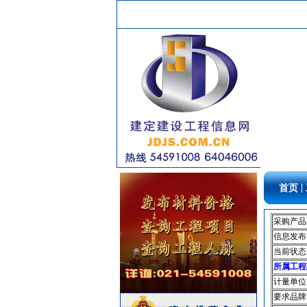
空调设备
[采购中]
供水设备
[采购中]
吸顶灯
[采购中]
及各种防火器材
[采购中]
灯盘
[采购中]
变压器
[采购中]
电线电缆
[采购中]
电线电缆
[采购中]
卫生洁具
[采购中]
石材木材
[采购中]
给排水系统
[采购中]
|
首页
镀锌钢管
[采购中]
稳压泵
[采购中]
采购产品
信息发布
门窗玻璃
[采购中]
当前状态
电线电缆
[采购中]
所属工程
灯盘
[采购中]
计量单位
门窗玻璃
[采购中]
要求品牌