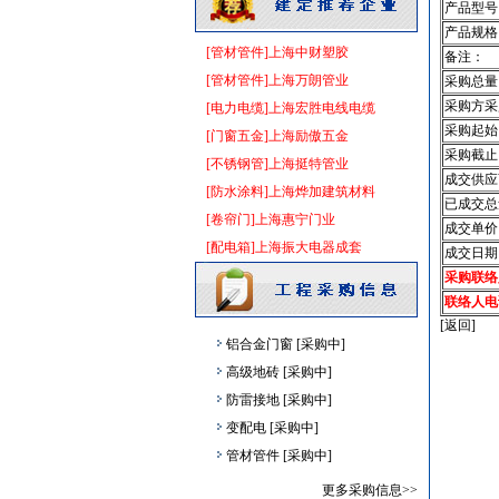
给排水管件
[采购中]
产品型号
卫浴洁具
[采购中]
产品规格
[管材管件]上海中财塑胶
高压电器
[采购中]
备注：
[管材管件]上海万朗管业
采购总量
给排水系统
[采购中]
采购方采
[电力电缆]上海宏胜电线电缆
标线
[采购中]
采购起始
[门窗五金]上海励傲五金
消防稳压泵
[采购中]
采购截止
[不锈钢管]上海挺特管业
水泵
[采购中]
成交供应
[防水涂料]上海烨加建筑材料
保温隔音材料
[采购中]
已成交总
[卷帘门]上海惠宁门业
简单装修
[采购中]
成交单价
[配电箱]上海振大电器成套
PVC窗帘
[采购中]
成交日期
采购联络
光源灯具
[采购中]
联络人电
景观绿化
[采购中]
[返回]
铝合金门窗
[采购中]
高级地砖
[采购中]
防雷接地
[采购中]
变配电
[采购中]
管材管件
[采购中]
室内装修
[采购中]
更多采购信息>>