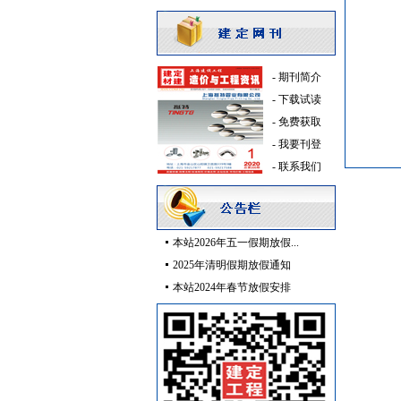
低压电器
[采购中]
消防稳压泵
[采购中]
油漆涂料
[采购中]
油漆涂料
[采购中]
-
期刊简介
陶瓷制品
[采购中]
-
下载试读
水泥
[采购中]
-
免费获取
门窗玻璃
[采购中]
-
我要刊登
胡桃木
[采购中]
-
联系我们
防静电地板
[采购中]
低压电器
[采购中]
胡桃木
[采购中]
本站2026年五一假期放假...
消防设施
[采购中]
2025年清明假期放假通知
管材管件
[采购中]
本站2024年春节放假安排
家具饰材
[采购中]
光源灯具
[采购中]
空调设备
[采购中]
供水设备
[采购中]
吸顶灯
[采购中]