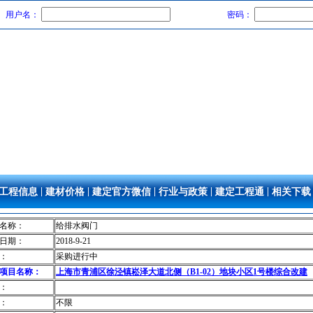
用户名：
密码：
|
|
|
|
|
工程信息
建材价格
建定官方微信
行业与政策
建定工程通
相关下载
名称：
给排水阀门
日期：
2018-9-21
：
采购进行中
项目名称：
上海市青浦区徐泾镇崧泽大道北侧（B1-02）地块小区1号楼综合改建
：
：
不限