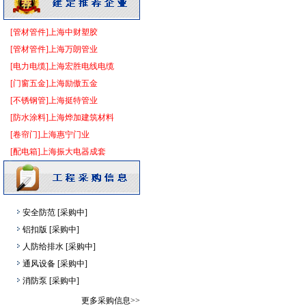
内外墙装饰材料
[采购中]
保温隔音材料
[采购中]
[管材管件]上海中财塑胶
防静电地板
[采购中]
[管材管件]上海万朗管业
变配电
[采购中]
[电力电缆]上海宏胜电线电缆
陶瓷制品洁净空调
[采购中]
[门窗五金]上海励傲五金
防静电地板
[采购中]
[不锈钢管]上海挺特管业
墙地面砖
[采购中]
[防水涂料]上海烨加建筑材料
水泵
[采购中]
[卷帘门]上海惠宁门业
外墙装饰
[采购中]
[配电箱]上海振大电器成套
室内给排水
[采购中]
消防火警
[采购中]
室内给排水
[采购中]
安全防范
[采购中]
铝扣版
[采购中]
人防给排水
[采购中]
通风设备
[采购中]
消防泵
[采购中]
供水设备
[采购中]
更多采购信息>>