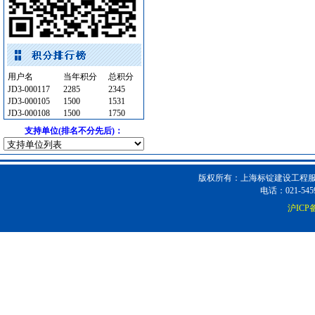
管材管件
[采购中]
电气控制开关
[采购中]
油漆涂料
[采购中]
园林设施
[采购中]
用户名
当年积分
总积分
卫浴洁具
[采购中]
JD3-000117
2285
2345
推土机
[采购中]
JD3-000105
1500
1531
筒灯
[采购中]
JD3-000108
1500
1750
石材木材
[采购中]
支持单位(排名不分先后)：
消防稳压泵
[采购中]
阀门组件室外排水等
[采购中]
版权所有：上海标锭建设工程服务
外墙装饰
[采购中]
电话：021-5459
给排水管件
[采购中]
沪ICP备
水泵
[采购中]
防水防腐
[采购中]
内外墙装饰材料
[采购中]
保温隔音材料
[采购中]
防静电地板
[采购中]
变配电
[采购中]