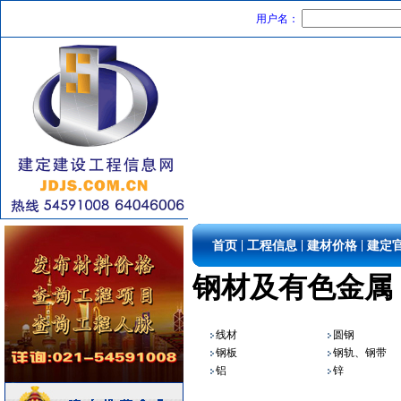
高级地砖
[采购中]
用户名：
水泵房
[采购中]
防雷接地
[采购中]
低压电器
[采购中]
管材管件
[采购中]
电气控制开关
[采购中]
油漆涂料
[采购中]
园林设施
[采购中]
卫浴洁具
[采购中]
推土机
[采购中]
筒灯
[采购中]
|
|
|
首页
工程信息
建材价格
建定
石材木材
[采购中]
消防稳压泵
[采购中]
钢材及有色金属
阀门组件室外排水等
[采购中]
外墙装饰
[采购中]
线材
圆钢
给排水管件
[采购中]
钢板
钢轨、钢带
水泵
[采购中]
铝
锌
防水防腐
[采购中]