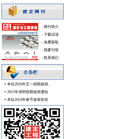
电气控制开关
[采购中]
高压电器
[采购中]
照明灯具
[采购中]
防火隔热
[采购中]
-
期刊简介
防雷接地
[采购中]
-
下载试读
铝扣版
[采购中]
-
免费获取
光源灯具
[采购中]
-
我要刊登
强弱电设施
[采购中]
-
联系我们
防雷接地
[采购中]
墙地面砖
[采购中]
铝扣版
[采购中]
本站2026年五一假期放假...
电线电缆
[采购中]
2025年清明假期放假通知
及各种防火器材
[采购中]
本站2024年春节放假安排
低压电器
[采购中]
高级地砖
[采购中]
水泵房
[采购中]
防雷接地
[采购中]
低压电器
[采购中]