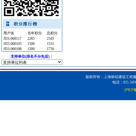
照明灯具
[采购中]
运输机摊铺机
[采购中]
陶瓷制品洁净空调
[采购中]
油漆涂料
[采购中]
用户名
当年积分
总积分
铝扣版
[采购中]
JD3-000117
2285
2345
仪器仪表
[采购中]
JD3-000105
1500
1531
JD3-000108
1500
1750
供水设备
[采购中]
支持单位(排名不分先后)：
防雷接地
[采购中]
道路工程钢筋
[采购中]
室内给排水
[采购中]
版权所有：上海标锭建设工程服务
筒灯
[采购中]
电话：021-5459
简单装修
[采购中]
沪ICP备
墙地面砖
[采购中]
仪器仪表
[采购中]
电线电缆
[采购中]
油漆涂料
[采购中]
低压电器
[采购中]
防雷接地
[采购中]