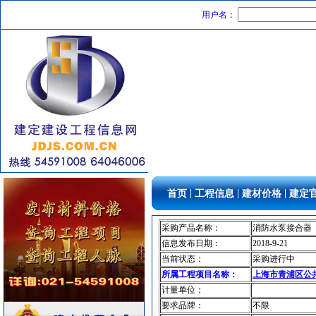
电气控制开关
[采购中]
用户名：
管材管件
[采购中]
安全防范
[采购中]
给排水阀门
[采购中]
照明灯具
[采购中]
运输机摊铺机
[采购中]
陶瓷制品洁净空调
[采购中]
油漆涂料
[采购中]
铝扣版
[采购中]
仪器仪表
[采购中]
供水设备
[采购中]
|
|
|
首页
工程信息
建材价格
建定
防雷接地
[采购中]
道路工程钢筋
[采购中]
采购产品名称：
消防水泵接合器
室内给排水
[采购中]
信息发布日期：
2018-9-21
筒灯
[采购中]
当前状态：
采购进行中
简单装修
[采购中]
所属工程项目名称：
上海市青浦区公
墙地面砖
[采购中]
计量单位：
仪器仪表
[采购中]
要求品牌：
不限