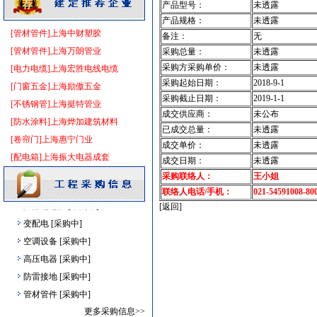
产品型号：
未透露
电线电缆
[采购中]
产品规格：
未透露
油漆涂料
[采购中]
[管材管件]上海中财塑胶
备注：
无
低压电器
[采购中]
[管材管件]上海万朗管业
采购总量：
未透露
防雷接地
[采购中]
采购方采购单价：
未透露
[电力电缆]上海宏胜电线电缆
室内给排水
[采购中]
采购起始日期：
2018-9-1
[门窗五金]上海励傲五金
吸顶灯
[采购中]
采购截止日期：
2019-1-1
[不锈钢管]上海挺特管业
管材管件
[采购中]
成交供应商：
未公布
[防水涂料]上海烨加建筑材料
已成交总量：
未透露
复合木地板
[采购中]
[卷帘门]上海惠宁门业
成交单价：
未透露
照明灯具
[采购中]
[配电箱]上海振大电器成套
成交日期：
未透露
仪器仪表电线电缆
[采购中]
采购联络人：
王小姐
高级地砖
[采购中]
联络人电话/手机：
021-54591008-80
防静电地板
[采购中]
[返回]
变配电
[采购中]
空调设备
[采购中]
高压电器
[采购中]
防雷接地
[采购中]
管材管件
[采购中]
稳压泵
[采购中]
更多采购信息>>