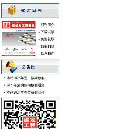
阀门组件
[采购中]
阀门组件
[采购中]
二头隔栅射灯
[采购中]
pvc-u排水管
[采购中]
-
期刊简介
油漆涂料
[采购中]
-
下载试读
给排水管件
[采购中]
-
免费获取
火灾自动报警系统
[采购中]
-
我要刊登
供水设备
[采购中]
-
联系我们
变频给水设备
[采购中]
电线电缆
[采购中]
灯盘
[采购中]
本站2026年五一假期放假...
消防
[采购中]
2025年清明假期放假通知
管材管件
[采购中]
本站2024年春节放假安排
铝扣版
[采购中]
电气控制开关
[采购中]
管材管件
[采购中]
安全防范
[采购中]
给排水阀门
[采购中]