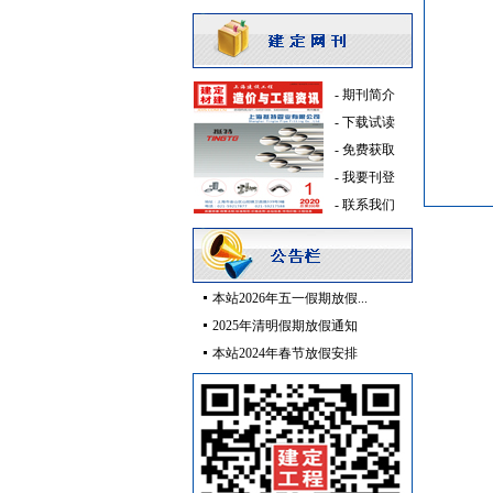
pvc-u排水管
[采购中]
电线电缆
[采购中]
复合木地板
[采购中]
电缆电线
[采购中]
-
期刊简介
室内装饰材料
[采购中]
-
下载试读
给排水系统
[采购中]
-
免费获取
滤毒式排风
[采购中]
-
我要刊登
卫生洁具
[采购中]
-
联系我们
客梯
[采购中]
消声器
[采购中]
门窗玻璃
[采购中]
本站2026年五一假期放假...
消防火警
[采购中]
2025年清明假期放假通知
实木门
[采购中]
本站2024年春节放假安排
油漆涂料
[采购中]
水泵
[采购中]
PVC窗帘
[采购中]
光源灯具
[采购中]
消防工程
[采购中]