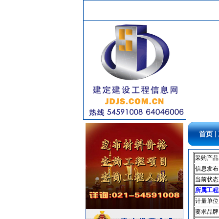
水泵
[采购中]
PVC窗帘
[采购中]
光源灯具
[采购中]
消防工程
[采购中]
装饰石材
[采购中]
电梯工程
[采购中]
门窗玻璃
[采购中]
景观绿化
[采购中]
给排水阀门
[采购中]
低压电器
[采购中]
仪器仪表
[采购中]
|
首页
门窗玻璃
[采购中]
给排水阀门
[采购中]
采购产品
石英灯
[采购中]
信息发布
消防器材
[采购中]
当前状态
胡桃木
[采购中]
所属工程
卫浴洁具
[采购中]
计量单位
给排水系统
[采购中]
要求品牌