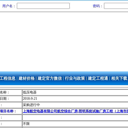
用户名：
密码：
|
|
|
|
|
工程信息
建材价格
建定官方微信
行业与政策
建定工程通
相关下载
名称：
低压电器
日期：
2018-9-21
：
采购进行中
项目名称：
上海航空电器有限公司航空综合厂房,照明系统试验厂房工程（上海市
：
：
不限