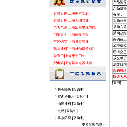
阀门
[采购中]
产品型号
产品规格
给排水系统
[采购中]
[管材管件]上海中财塑胶
备注：
火灾自动报警系统
[采购中]
[管材管件]上海万朗管业
采购总量
商品混凝土
[采购中]
采购方采
[电力电缆]上海宏胜电线电缆
装饰石材
[采购中]
采购起始
[门窗五金]上海励傲五金
低压电器
[采购中]
采购截止
[不锈钢管]上海挺特管业
卫浴洁具
[采购中]
成交供应
[防水涂料]上海烨加建筑材料
防水防腐
[采购中]
已成交总
[卷帘门]上海惠宁门业
成交单价
火灾自动报警系统
[采购中]
[配电箱]上海振大电器成套
成交日期
石材木材
[采购中]
采购联络
墙地面砖
[采购中]
联络人电
光源灯具
[采购中]
[返回]
防火隔热
[采购中]
室内给排水
[采购中]
油漆涂料
[采购中]
电梯
[采购中]
防水防腐
[采购中]
仪器仪表电线电缆
[采购中]
更多采购信息>>