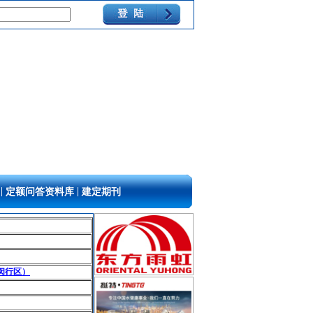
|
|
定额问答资料库
建定期刊
闵行区）