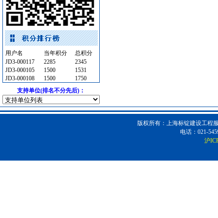
及各种防火器材
[采购中]
幕墙
[采购中]
防雷接地
[采购中]
仪器仪表
[采购中]
变频给水设备
[采购中]
用户名
当年积分
总积分
JD3-000117
2285
2345
仪器仪表
[采购中]
JD3-000105
1500
1531
消防器材
[采购中]
JD3-000108
1500
1750
墙地面砖
[采购中]
支持单位(排名不分先后)：
消防水泵
[采购中]
消防稳压泵
[采购中]
版权所有：上海标锭建设工程服务
火灾自动报警系统
[采购中]
电话：021-5459
室外排水
[采购中]
沪IC
光源灯具
[采购中]
变配电
[采购中]
胡桃木
[采购中]
变配电
[采购中]
保温材料
[采购中]
外墙装饰
[采购中]