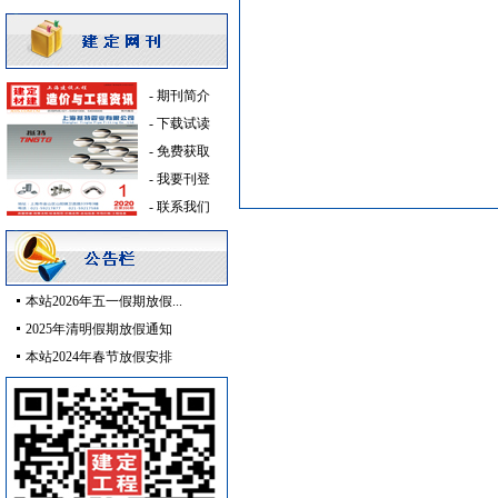
给排水系统
[采购中]
给排水阀门
[采购中]
低压电器
[采购中]
胡桃木
[采购中]
-
期刊简介
照明灯具
[采购中]
-
下载试读
变压器
[采购中]
-
免费获取
乳化沥青
[采购中]
-
我要刊登
及各种防火器材
[采购中]
-
联系我们
防雷接地
[采购中]
筒灯
[采购中]
电气控制开关
[采购中]
本站2026年五一假期放假...
防水防腐
[采购中]
2025年清明假期放假通知
防静电地板
[采购中]
本站2024年春节放假安排
防雷接地
[采购中]
火灾自动报警系统
[采购中]
电线电缆
[采购中]
消防设施
[采购中]
复合木地板
[采购中]