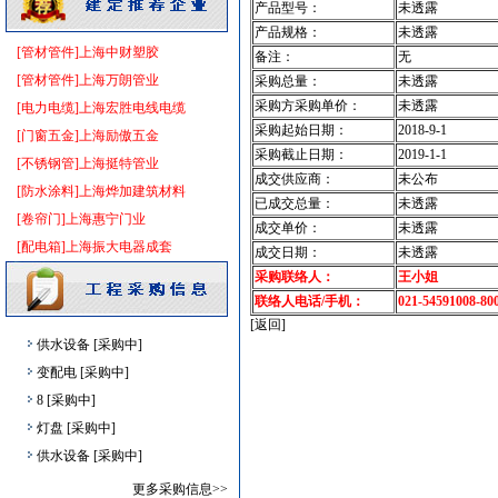
胡桃木
[采购中]
产品型号：
未透露
变配电
[采购中]
产品规格：
未透露
[管材管件]上海中财塑胶
备注：
无
保温材料
[采购中]
[管材管件]上海万朗管业
采购总量：
未透露
外墙装饰
[采购中]
采购方采购单价：
未透露
[电力电缆]上海宏胜电线电缆
空调设备
[采购中]
采购起始日期：
2018-9-1
[门窗五金]上海励傲五金
火灾自动报警系统
[采购中]
采购截止日期：
2019-1-1
[不锈钢管]上海挺特管业
仿古砖
[采购中]
成交供应商：
未公布
[防水涂料]上海烨加建筑材料
园林设施
[采购中]
已成交总量：
未透露
[卷帘门]上海惠宁门业
通风设备
[采购中]
成交单价：
未透露
[配电箱]上海振大电器成套
成交日期：
未透露
防火隔热
[采购中]
采购联络人：
王小姐
高压电器
[采购中]
联络人电话/手机：
021-54591008-80
仪器仪表
[采购中]
[返回]
供水设备
[采购中]
变配电
[采购中]
8
[采购中]
灯盘
[采购中]
供水设备
[采购中]
卫生洁具
[采购中]
更多采购信息>>