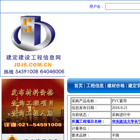
火灾自动报警系统
[采购中]
用户名：
电线电缆
[采购中]
消防设施
[采购中]
复合木地板
[采购中]
及各种防火器材
[采购中]
幕墙
[采购中]
防雷接地
[采购中]
仪器仪表
[采购中]
变频给水设备
[采购中]
仪器仪表
[采购中]
消防器材
[采购中]
|
|
|
首页
工程信息
建材价格
建定
墙地面砖
[采购中]
消防水泵
[采购中]
采购产品名称：
PVC窗帘
消防稳压泵
[采购中]
信息发布日期：
2018-9-21
火灾自动报警系统
[采购中]
当前状态：
采购进行中
室外排水
[采购中]
所属工程项目名称：
华东政法大学长
光源灯具
[采购中]
计量单位：
变配电
[采购中]
要求品牌：
不限