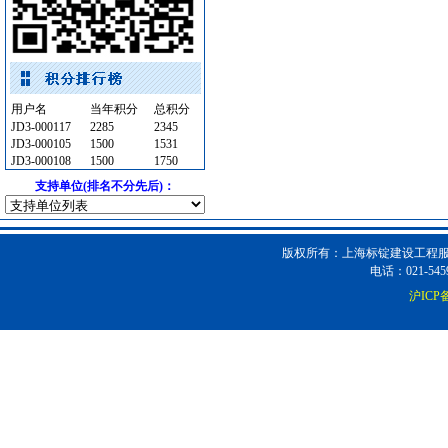
石英灯
[采购中]
高级地砖
[采购中]
吸顶灯
[采购中]
低压电器
[采购中]
用户名
当年积分
总积分
高压电器
[采购中]
JD3-000117
2285
2345
给排水系统
[采购中]
JD3-000105
1500
1531
JD3-000108
1500
1750
防雷接地
[采购中]
支持单位(排名不分先后)：
仿古砖
[采购中]
内外墙装饰材料
[采购中]
消防火警
[采购中]
版权所有：上海标锭建设工程服务
仿古砖
[采购中]
电话：021-5459
消防器材
[采购中]
沪ICP备
水泵
[采购中]
消火栓
[采购中]
铝扣版
[采购中]
电梯工程
[采购中]
防水防腐
[采购中]
门窗玻璃
[采购中]