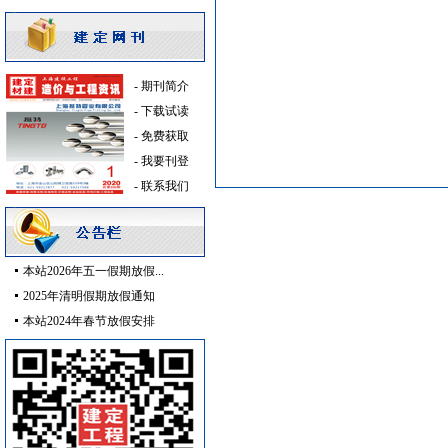
防水防腐
[采购中]
卫浴洁具
[采购中]
玻璃幕墙
[采购中]
-
期刊简介
管材管件
[采购中]
-
下载试读
阀门组件室外排水等
[采购中]
-
免费获取
保温隔音材料
[采购中]
-
我要刊登
墙地面砖
[采购中]
-
联系我们
石英灯
[采购中]
道路工程钢筋
[采购中]
油漆涂料
[采购中]
电器开关
[采购中]
本站2026年五一假期放假...
仿古砖
[采购中]
2025年清明假期放假通知
电梯工程
[采购中]
本站2024年春节放假安排
及各种防火器材
[采购中]
空调设备
[采购中]
卫浴洁具
[采购中]
防火阀
[采购中]
室内给排水
[采购中]