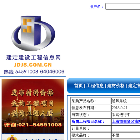
空调设备
[采购中]
用户名：
卫浴洁具
[采购中]
防火阀
[采购中]
室内给排水
[采购中]
石英灯
[采购中]
高级地砖
[采购中]
吸顶灯
[采购中]
低压电器
[采购中]
高压电器
[采购中]
给排水系统
[采购中]
防雷接地
[采购中]
|
|
|
首页
工程信息
建材价格
建定
仿古砖
[采购中]
内外墙装饰材料
[采购中]
采购产品名称：
通风系统
消防火警
[采购中]
信息发布日期：
2018-9-21
仿古砖
[采购中]
当前状态：
采购进行中
消防器材
[采购中]
所属工程项目名称：
上海市奉贤区南桥基
水泵
[采购中]
计量单位：
要求品牌：
不限
消火栓
[采购中]