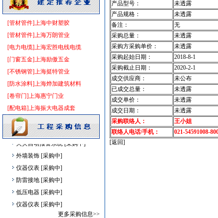
产品型号：
未透露
铝扣版
[采购中]
产品规格：
未透露
电梯工程
[采购中]
[管材管件]上海中财塑胶
备注：
无
防水防腐
[采购中]
[管材管件]上海万朗管业
采购总量：
未透露
门窗玻璃
[采购中]
采购方采购单价：
未透露
[电力电缆]上海宏胜电线电缆
火灾自动报警系统
[采购中]
采购起始日期：
2018-8-1
[门窗五金]上海励傲五金
及各种防火器材
[采购中]
采购截止日期：
2020-2-1
[不锈钢管]上海挺特管业
成交供应商：
未公布
空调设备
[采购中]
[防水涂料]上海烨加建筑材料
已成交总量：
未透露
光源灯具
[采购中]
[卷帘门]上海惠宁门业
成交单价：
未透露
消防设施
[采购中]
[配电箱]上海振大电器成套
成交日期：
未透露
变压器
[采购中]
采购联络人：
王小姐
高压电器
[采购中]
联络人电话/手机：
021-54591008-80
火灾自动报警系统
[采购中]
[返回]
外墙装饰
[采购中]
仪器仪表
[采购中]
防雷接地
[采购中]
低压电器
[采购中]
仪器仪表
[采购中]
阀门
[采购中]
更多采购信息>>