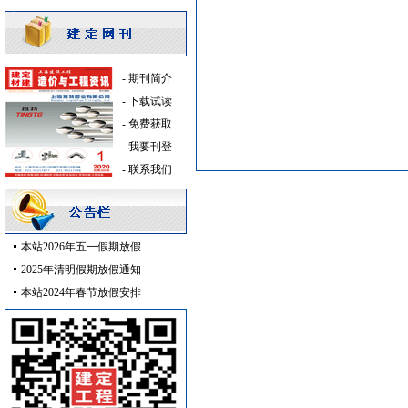
卫生洁具
[采购中]
电线电缆
[采购中]
筒灯
[采购中]
-
期刊简介
室内给排水
[采购中]
-
下载试读
扶手护栏
[采购中]
-
免费获取
低压电器
[采购中]
-
我要刊登
电气控制开关
[采购中]
-
联系我们
书桌家具景观绿化
[采购中]
日光灯
[采购中]
管材管件
[采购中]
二头隔栅射灯
[采购中]
本站2026年五一假期放假...
简单装修
[采购中]
2025年清明假期放假通知
书桌家具景观绿化
[采购中]
本站2024年春节放假安排
消防水泵
[采购中]
园林设施
[采购中]
防静电地板
[采购中]
管材管件
[采购中]
管材管件
[采购中]