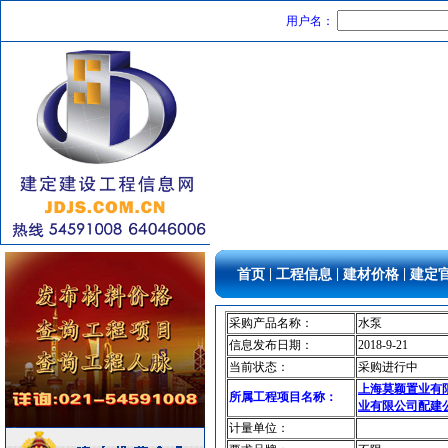
园林设施
[采购中]
用户名：
防静电地板
[采购中]
管材管件
[采购中]
管材管件
[采购中]
低压电器
[采购中]
墙地面砖
[采购中]
防水防腐
[采购中]
给排水系统
[采购中]
变配电
[采购中]
外墙装饰
[采购中]
光源灯具
[采购中]
|
|
|
首页
工程信息
建材价格
建定
油漆涂料
[采购中]
变配电
[采购中]
采购产品名称：
水泵
装修材料
[采购中]
信息发布日期：
2018-9-21
消火栓系统
[采购中]
当前状态：
采购进行中
石英灯
[采购中]
上海莫颖置业有
所属工程项目名称：
业有限公司配建
防水防腐
[采购中]
计量单位：
管材管件
[采购中]