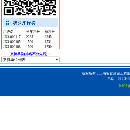
低压电器
[采购中]
墙地面砖
[采购中]
防水防腐
[采购中]
给排水系统
[采购中]
用户名
当年积分
总积分
变配电
[采购中]
JD3-000117
2285
2345
外墙装饰
[采购中]
JD3-000105
1500
1531
JD3-000108
1500
1750
光源灯具
[采购中]
支持单位(排名不分先后)：
油漆涂料
[采购中]
变配电
[采购中]
装修材料
[采购中]
版权所有：上海标锭建设工程服务
消火栓系统
[采购中]
电话：021-5459
石英灯
[采购中]
沪ICP备
防水防腐
[采购中]
管材管件
[采购中]
钢材
[采购中]
防水防腐
[采购中]
石材木材
[采购中]
防水防腐
[采购中]