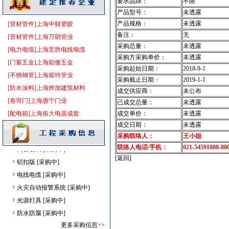
要求品牌：
不限
钢材
[采购中]
产品型号：
未透露
防水防腐
[采购中]
产品规格：
未透露
[管材管件]上海中财塑胶
石材木材
[采购中]
备注：
无
[管材管件]上海万朗管业
防水防腐
[采购中]
采购总量：
未透露
[电力电缆]上海宏胜电线电缆
电线电缆
[采购中]
采购方采购单价：
未透露
[门窗五金]上海励傲五金
采购起始日期：
2018-9-1
油漆涂料
[采购中]
[不锈钢管]上海挺特管业
采购截止日期：
2019-1-1
石英灯
[采购中]
[防水涂料]上海烨加建筑材料
成交供应商：
未公布
高压电器
[采购中]
[卷帘门]上海惠宁门业
已成交总量：
未透露
消防工程
[采购中]
[配电箱]上海振大电器成套
成交单价：
未透露
抛光砖石
[采购中]
成交日期：
未透露
运输机摊铺机
[采购中]
采购联络人：
王小姐
门窗玻璃
[采购中]
联络人电话/手机：
021-54591008-80
[返回]
铝扣版
[采购中]
电线电缆
[采购中]
火灾自动报警系统
[采购中]
光源灯具
[采购中]
防水防腐
[采购中]
高级地砖
[采购中]
更多采购信息>>